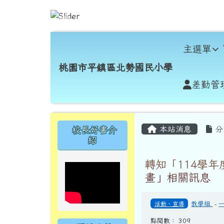
跳至主內容區
桃園市平鎮區北勢國民小
導覽列
主選單
桃園市平鎮區北勢國民小學
差勤管
頁尾區域
主內容區域
左邊區域內容
本站消息
分
校長好書介
紹
轉知「114學
畫」相關訊息
活動、宣導
教學組
-
點閱數： 309