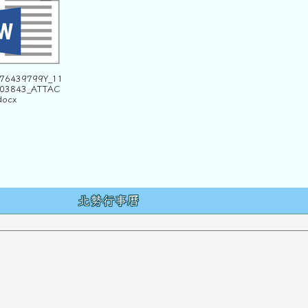
376439799Y_11
03843_ATTAC
docx
容
北勢行事曆