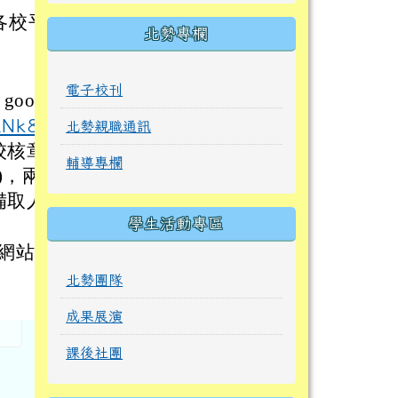
各校平
北勢專欄
)
電子校刊
oogl
LNk8
連
北勢親職通訊
校核章
輔導專欄
)，兩
備取人
學生活動專區
校網站。
。
北勢團隊
成果展演
課後社團