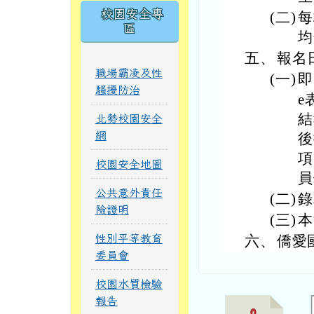
校園安全專
(二)
每
區
均
五、
報名
職場霸凌及性
(一)
即
騷擾防治
e
結
北勢校園安全
網
後
項
校園安全地圖
員
公共意外責任
(二)
錄
險證明
(三)
本
性別平等教育
六、
僑愛國
委員會
校園水質檢驗
報告