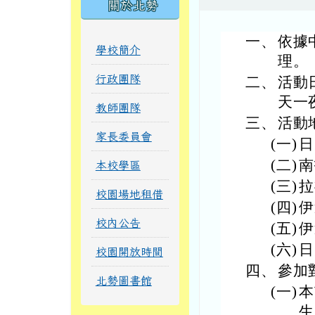
關於北勢
一、
依據中
學校簡介
理。
行政團隊
二、
活動日
天一
教師團隊
三、
活動
家長委員會
(一)
日
(二)
南
本校學區
(三)
拉
校園場地租借
(四)
伊
校內公告
(五)
伊
(六)
日
校園開放時間
四、
參加
北勢圖書館
(一)
本
生