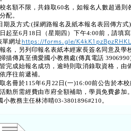
校名額不限，共錄取60名，如報名人數超過則
分配。
日期及方式:(採網路報名及紙本報名表回傳方式
日起至6月18日（星期四）下午4:00前，請填寫 g
表單網址
https://forms.gle/K4kK1pzBpzRHK
報名，另列印報名表紙本經家長簽名同意及學
掃描傳真至僑愛國小教務處(傳真電話 3906990
皆完成始報名成功，逾時則取消錄取資格，由
依序往前遞補。
取名冊於115年6月22日(一)16:00前公告於本
活動所需經費由市府全額補助，學員免費參加
小教務主任林沛晴03-3801896#210。