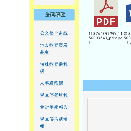
公務專區
公文整合系統
1) 376439799Y_11
2) 
50003843_print.pd
500
f
H1.
地方教育發展
基金
特殊教育通報
網
下中區域內
人事服務網
學生停餐填報
會計年度報告
學生傳染病填
報