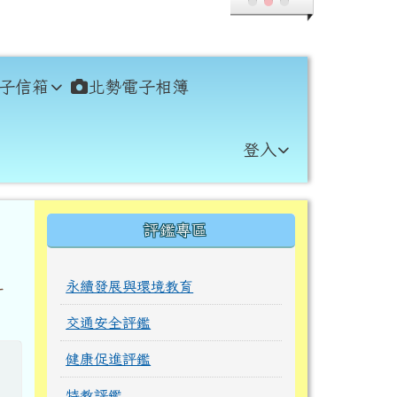
子信箱
北勢電子相簿
登入
右邊區域內容
評鑑專區
永續發展與環境教育
計
交通安全評鑑
健康促進評鑑
特教評鑑