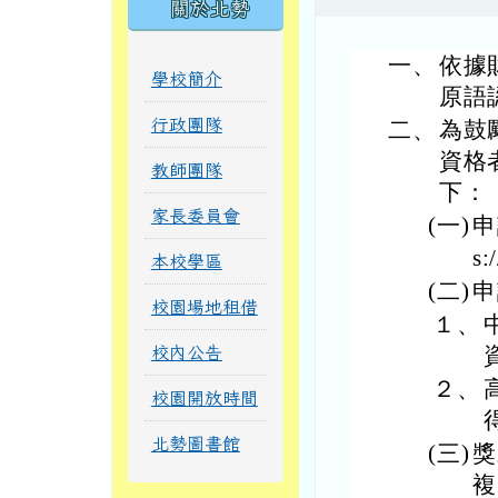
關於北勢
一、
依據
學校簡介
原語認
行政團隊
二、
為鼓
資格
教師團隊
下：
家長委員會
(一)
申
s:
本校學區
(二)
申
校園場地租借
１、
校內公告
２、
校園開放時間
北勢圖書館
(三)
獎
複