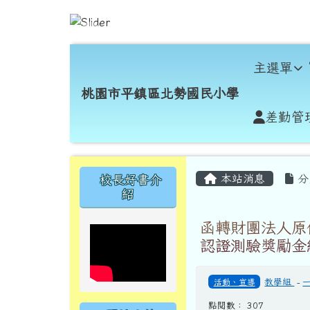
跳至主內容區
桃園市平鎮區北勢國民小
導覽列
主選單
桃園市平鎮區北勢國民小學
差勤管
頁尾區域
主內容區域
左邊區域內容
本站消息
分
校長好書介
紹
函轉財團法人原
認證測驗獎勵金
活動、宣導
教學組
-
點閱數： 307