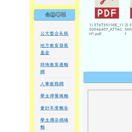
公務專區
1) 376735100E_11
2) 
50046407_ATTAC
500
公文整合系統
H1.pdf
f
地方教育發展
基金
特殊教育通報
網
下中區域內
人事服務網
學生停餐填報
會計年度報告
學生傳染病填
報