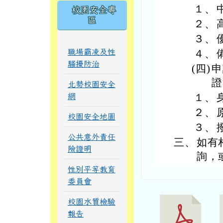
１、
校園安全專
區
２、
３、
職場霸凌及性
４、
騷擾防治
(四)
申
證
北勢校園安全
１、
網
２、
校園安全地圖
３、
公共意外責任
三、
如有相
險證明
詢，或
性別平等教育
委員會
校園水質檢驗
報告