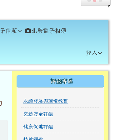
子信箱
北勢電子相簿
登入
右邊區域內容
評鑑專區
永續發展與環境教育
力
交通安全評鑑
健康促進評鑑
特教評鑑