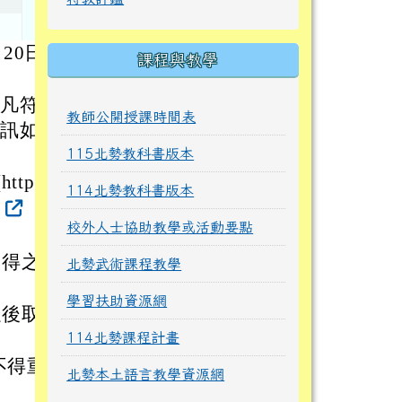
20日
課程與教學
，凡符合
教師公開授課時間表
資訊如
115北勢教科書版本
ttp
114北勢教科書版本
y
校外人士協助教學或活動要點
取得之
北勢武術課程教學
學習扶助資源網
以後取
114北勢課程計畫
不得重
北勢本土語言教學資源網