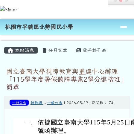
桃園市平鎮區北勢國民小學
跳至主內容區
導覽列
桃園市平鎮區北勢國民小學
頁尾區域
主內容區域
本站消息
分月文章
電子報列表
國立臺南大學視障教育與重建中心辦理
「115學年度暑假聽障專業2學分進階班」
簡章
一般公告
特教組
-
一般公告
| 2026-05-29 | 點閱數： 74
一、
依據國立臺南大學115年5月25日南
號函辦理。