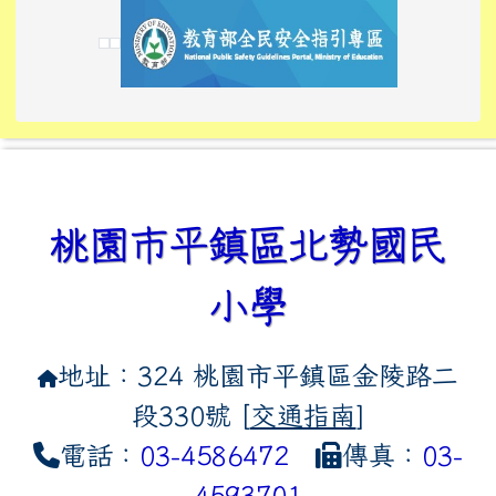
link to https://www.edusave.edu.tw/
link to https://eliteracy.edu.tw/Shorts/xiaoho
link to https://tyckids.ymps.tyc.edu.tw/
link to htt
link to http
link to http
link to https://tyckids.ymps.t
link to https://10000.gov.tw/
link to https://eliteracy.edu
link to https://10000.gov.tw/
link to https://tyckids.ymps.t
link to https://www.edusave.
link to https://i.win.org.tw
link to https://tyckids.ymps.t
link to https://tyckids.ymps.t
link to https://www.edusave.
link to https://tyckids.ymps.t
桃園市平鎮區北勢國民
小學
地址：324 桃園市平鎮區金陵路二
段330號 [
交通指南
]
電話：
03-4586472
傳真：
03-
4593701