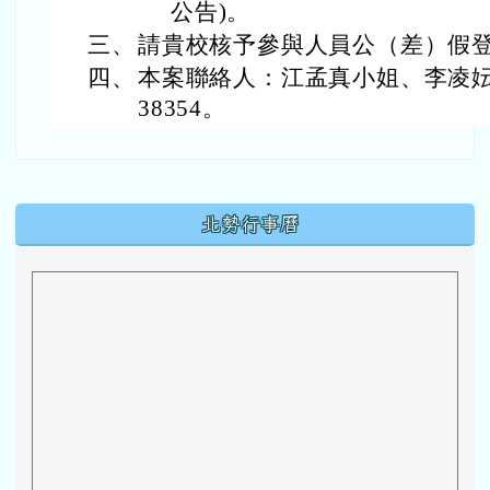
公告)。
三、
請貴校核予參與人員公（差）假
四、
本案聯絡人：江孟真小姐、李凌妘小
38354。
下中區域內容
北勢行事曆