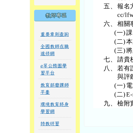
五、
報名方
cc/l
教師專區
六、
相關
(一)
課
重要章則查詢
(二)
本
全國教師在職
(三)
將
進修網
七、
請貴
e等公務園學
八、
若有
習平台
與評
(一)
電
教育部磨課師
平臺
(二)
E-
九、
檢附
環境教育終身
學習網
特教研習