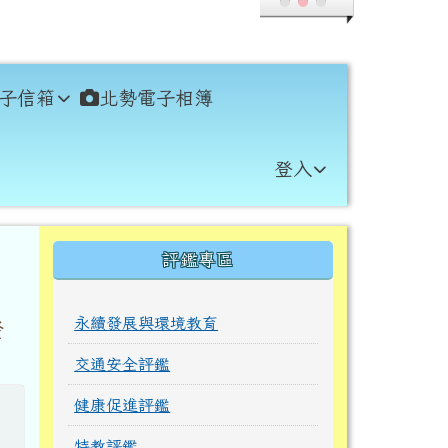
子信箱
北勢電子相簿
登入
右邊區域內容
評鑑專區
永續發展與環境教育
發
交通安全評鑑
健康促進評鑑
特教評鑑