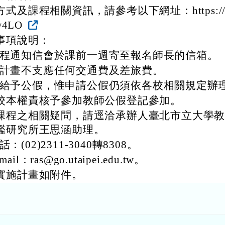
式及課程相關資訊，請參考以下網址：https://my
fw4LO
事項說明：
程通知信會於課前一週寄至報名師長的信箱。
計畫不支應任何交通費及差旅費。
給予公假，惟申請公假仍須依各校相關規定辦
校本權責核予參加教師公假登記參加。
課程之相關疑問，請逕洽承辦人臺北市立大學
鑑研究所王思涵助理。
話：(02)2311-3040轉8308。
mail：ras@go.utaipei.edu.tw。
實施計畫如附件。