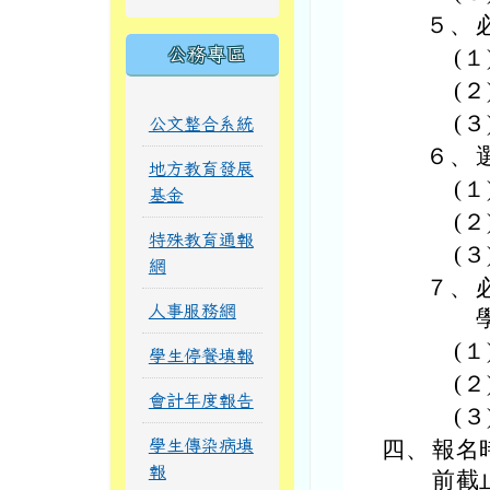
５、
公務專區
(１
(２
(３
公文整合系統
６、
地方教育發展
(１
基金
(２
特殊教育通報
(３
網
７、
人事服務網
(１
學生停餐填報
(２
會計年度報告
(３
學生傳染病填
四、
報名
報
前截