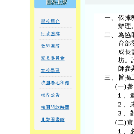
關於北勢
一、
依據教
學校簡介
辦理
行政團隊
二、
為協
育部
教師團隊
成長
家長委員會
坊。
師參
本校學區
三、
旨揭
校園場地租借
(一)
參
１、
校內公告
２、
校園開放時間
３、
北勢圖書館
(二)
實
１、