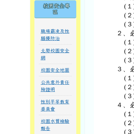
(１
校園安全專
區
(２
(３
職場霸凌及性
２、
騷擾防治
(１
(２
北勢校園安全
網
(３
３、
校園安全地圖
(１
公共意外責任
(２
險證明
(３
性別平等教育
４、
委員會
(１
校園水質檢驗
(２
報告
(３