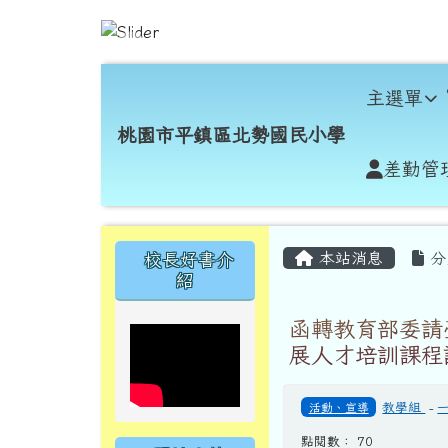
跳至主內容區
桃園市平鎮區北勢國民小
導覽列
主選單
桃園市平鎮區北勢國民小學
差勤管
頁尾區域
主內容區域
左邊區域內容
本站消息
分
校長好書介
紹
函轉教育部委請
展人才培訓課程
活動、宣導
教學組
-
點閱數： 70