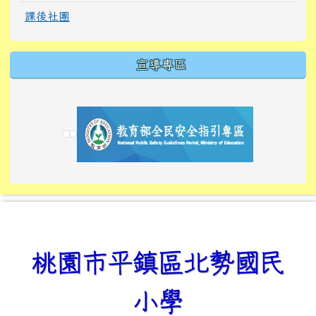
課後社團
宣導專區
link to https://tyckids.ymps.tyc.edu.tw/
link to https://tyckids.ymps.tyc.edu.tw/
link to https://tyckids.ymps.tyc.edu.tw/
link to https://www.edusave.edu.tw/
link to https://eliteracy.edu.tw/Shorts/xiaoho
link to https://tyckids.ymps.tyc.edu.tw/
link to htt
link to http
link to http
link to https://tyckids.ymps.t
link to https://10000.gov.tw/
link to https://eliteracy.edu
link to https://10000.gov.tw/
link to https://tyckids.ymps.t
link to https://www.edusave.
link to https://i.win.org.tw
link to https://tyckids.ymps.t
link to https://tyckids.ymps.t
link to https://www.edusave.
link to https://tyckids.ymps.t
桃園市平鎮區北勢國民
小學