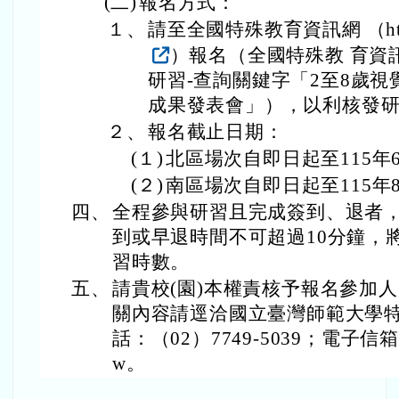
(二)
報名方式：
１、
請至全國特殊教育資訊網 （https://
）報名（全國特殊教 育資
研習-查詢關鍵字「2至8歲
成果發表會」），以利核發
２、
報名截止日期：
(１)
北區場次自即日起至115年
(２)
南區場次自即日起至115年
四、
全程參與研習且完成簽到、退者，
到或早退時間不可超過10分鐘，
習時數。
五、
請貴校(園)本權責核予報名參加人
關內容請逕洽國立臺灣師範大學
話：（02）7749-5039；電子信箱614
w。