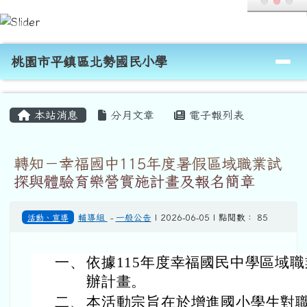
桃園市平鎮區北勢國民小學
跳至主內容區
導覽列
桃園市平鎮區北勢國民小學
頁尾區域
主內容區域
本站消息
分月文章
電子報列表
轉知－幸福國中115年度暑假區域職業試
探與體驗育樂營實施計畫及報名簡章
活動、宣導
輔導組
-
一般公告
| 2026-06-05 | 點閱數： 85
一、
依據115年度幸福國民中學區域
辦計畫。
二、
本活動宗旨在於增進國小學生對