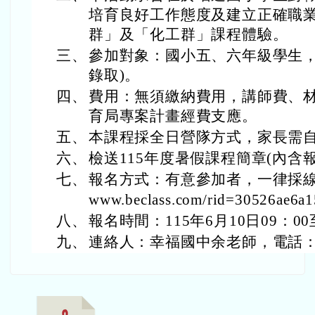
培育良好工作態度及建立正確職
群」及「化工群」課程體驗。
三、
參加對象：國小五、六年級學生，
錄取)。
四、
費用：無須繳納費用，講師費、
育局專案計畫經費支應。
五、
本課程採全日營隊方式，家長需
六、
檢送115年度暑假課程簡章(內含
七、
報名方式：有意參加者，一律採線上報
www.beclass.com/rid=30526ae6a
八、
報名時間：115年6月10日09：0
九、
連絡人：幸福國中余老師，電話：03-