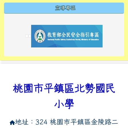
宣導專區
link to https://tyckids.ymps.tyc.edu.tw/
link to https://tyckids.ymps.tyc.edu.tw/
link to https://tyckids.ymps.tyc.edu.tw/
link to https://www.edusave.edu.tw/
link to https://eliteracy.edu.tw/Shorts/xiaoho
link to https://tyckids.ymps.tyc.edu.tw/
link to htt
link to http
link to http
link to https://tyckids.ymps.t
link to https://10000.gov.tw/
link to https://eliteracy.edu
link to https://10000.gov.tw/
link to https://tyckids.ymps.t
link to https://www.edusave.
link to https://i.win.org.tw
link to https://tyckids.ymps.t
link to https://tyckids.ymps.t
link to https://www.edusave.
link to https://tyckids.ymps.t
桃園市平鎮區北勢國民
小學
地址：324 桃園市平鎮區金陵路二