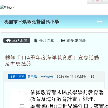
桃園市平鎮區北勢國民小學
跳至主內容區
導覽列
桃園市平鎮區北勢國民小學
頁尾區域
主內容區域
本站消息
分月文章
電子報列表
轉知「114學年度海洋教育週」宣導活動
及有獎徵答
活動、宣導
教學組
-
一般公告
| 2026-06-11 | 點閱數： 85
一、
依據教育部國民及學學前教育署「
教育及海洋教育計畫」辦理。
二、
為響應6月8日世界海洋日，落實