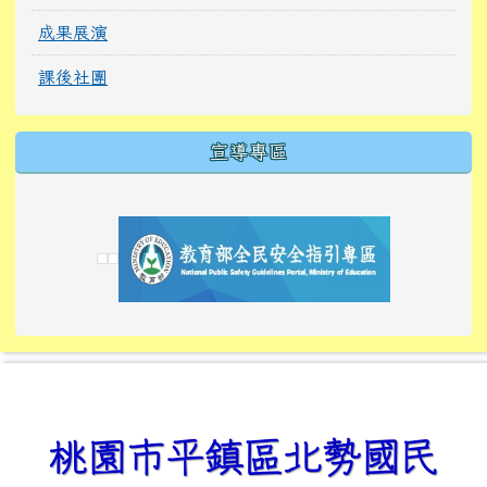
成果展演
課後社團
宣導專區
link to https://tyckids.ymps.tyc.edu.tw/
link to https://tyckids.ymps.tyc.edu.tw/
link to https://tyckids.ymps.tyc.edu.tw/
link to https://www.edusave.edu.tw/
link to https://eliteracy.edu.tw/Shorts/xiaoho
link to https://tyckids.ymps.tyc.edu.tw/
link to htt
link to http
link to http
link to https://tyckids.ymps.t
link to https://10000.gov.tw/
link to https://eliteracy.edu
link to https://10000.gov.tw/
link to https://tyckids.ymps.t
link to https://www.edusave.
link to https://i.win.org.tw
link to https://tyckids.ymps.t
link to https://tyckids.ymps.t
link to https://www.edusave.
link to https://tyckids.ymps.t
桃園市平鎮區北勢國民