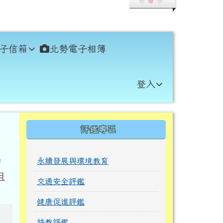
子信箱
北勢電子相簿
登入
右邊區域內容
評鑑專區
永續發展與環境教育
習
祖
交通安全評鑑
健康促進評鑑
特教評鑑