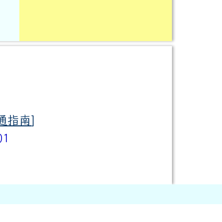
通指南
]
01