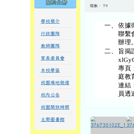
學校簡介
一、
依據
聯繫
行政團隊
辦理
教師團隊
二、
旨揭課
家長委員會
xlG
專頁
本校學區
庭教
校園場地租借
連結：h
員透
校內公告
校園開放時間
北勢圖書館
校園安全專