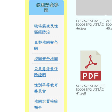
區
1) 376735102E_11
2) 
50001592_ATTAC
500
職場霸凌及性
H6.jpg
H5.
騷擾防治
北勢校園安全
網
校園安全地圖
公共意外責任
險證明
性別平等教育
6) 376735102E_11
50001592_ATTAC
委員會
H1.pdf
校園水質檢驗
報告