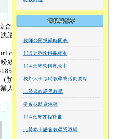
課程與教學
位合作
議決議
教師公開授課時間表
.cc/
115北勢教科書版本
B粉絲
114北勢教科書版本
185家
室（預約
校外人士協助教學或活動要點
專業人
北勢武術課程教學
學習扶助資源網
114北勢課程計畫
北勢本土語言教學資源網