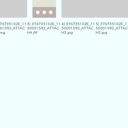
376735102E_11
3) 376735102E_11
4) 376735102E_11
5) 376735102E_1
01592_ATTAC
50001592_ATTAC
50001592_ATTAC
50001592_ATTAC
png
H4.jfif
H3.jpg
H2.jpg