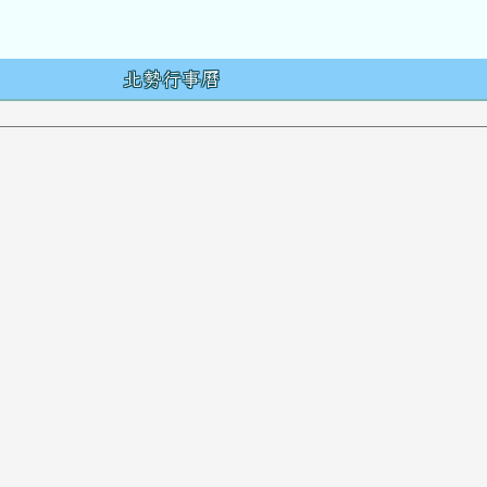
容
北勢行事曆