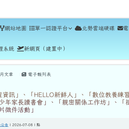
學
網站地圖
單一認證平台
北勢雲端硬碟
電
理系統
新網頁（建置中）
月文章
電子報列表
程資訊」、「HELLO新鮮人」、「數位教養練
少年家長讀書會」、「親密關係工作坊」、「
片徵件活動」
般公告
| 2026-07-08 | 點