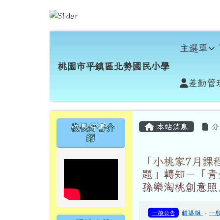
跳至主內容區
桃園市平鎮區北勢國民小
導覽列
主選單
桃園市平鎮區北勢國民小學
差勤管
頁尾區域
主內容區域
左邊區域內容
本站消息
分
校長好書介
紹
「小桃家7月課
題」轉知－「青
孫樂淘桃創意照
一般公告
輔導組
-
一
關於北勢
閱數： 79