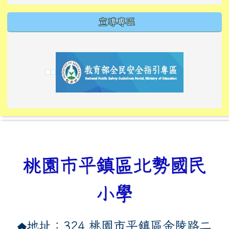
宣導專區
link to https://tyckids.ymps.tyc.edu.tw/
link to https://tyckids.ymps.tyc.edu.tw/
link to https://tyckids.ymps.tyc.edu.tw/
link to https://www.edusave.edu.tw/
link to https://eliteracy.edu.tw/Shorts/xiaoho
link to https://tyckids.ymps.tyc.edu.tw/
link to htt
link to http
link to http
link to https://tyckids.ymps.t
link to https://10000.gov.tw/
link to https://eliteracy.edu
link to https://10000.gov.tw/
link to https://tyckids.ymps.t
link to https://www.edusave.
link to https://i.win.org.tw
link to https://tyckids.ymps.t
link to https://tyckids.ymps.t
link to https://www.edusave.
link to https://tyckids.ymps.t
桃園市平鎮區北勢國民
小學
地址：324 桃園市平鎮區金陵路二