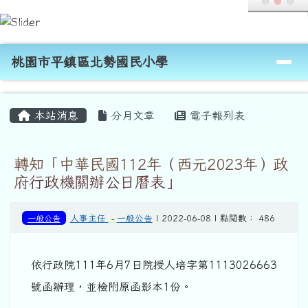
桃園市平鎮區北勢國民小學
跳至主內容區
導覽列
桃園市平鎮區北勢國民小學
頁尾區域
主內容區域
本站消息
分月文章
電子報列表
轉知「中華民國112年（西元2023年）政
府行政機關辦公日曆表」
一般公告
人事主任
-
一般公告
| 2022-06-08 | 點閱數： 486
依行政院111年6月7日院授人培字第1113026663
號函辦理，並檢附原函影本1份。