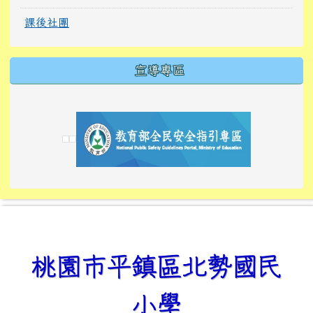
課後社團
宣導專區
link to https://tyckids.ymps.tyc.edu.tw/
link to https://tyckids.ymps.tyc.edu.tw/
link to https://tyckids.ymps.tyc.edu.tw/
link to https://www.edusave.edu.tw/
link to https://eliteracy.edu.tw/Shorts/xiaoho
link to https://tyckids.ymps.tyc.edu.tw/
link to htt
link to http
link to http
link to https://tyckids.ymps.t
link to https://10000.gov.tw/
link to https://eliteracy.edu
link to https://10000.gov.tw/
link to https://tyckids.ymps.t
link to https://www.edusave.
link to https://i.win.org.tw
link to https://tyckids.ymps.t
link to https://tyckids.ymps.t
link to https://www.edusave.
link to https://tyckids.ymps.t
桃園市平鎮區北勢國民
小學