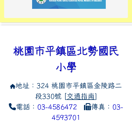
link to https://tyckids.ymps.t
link to https://10000.gov.tw/
link to https://eliteracy.edu
link to https://10000.gov.tw/
link to https://tyckids.ymps.t
link to https://www.edusave.
link to https://i.win.org.tw
link to https://tyckids.ymps.t
link to https://tyckids.ymps.t
link to https://www.edusave.
link to https://tyckids.ymps.t
桃園市平鎮區北勢國民
小學
地址：324 桃園市平鎮區金陵路二
段330號 [
交通指南
]
電話：
03-4586472
傳真：
03-
4593701