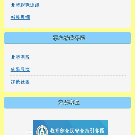
北勢親職通訊
輔導專欄
學生活動專區
北勢團隊
成果展演
課後社團
宣導專區
link to https://tyckids.ymps.tyc.edu.tw/
link to https://tyckids.ymps.tyc.edu.tw/
link to https://tyckids.ymps.tyc.edu.tw/
link to https://www.edusave.edu.tw/
link to https://eliteracy.edu.tw/Shorts/xiaoho
link to https://tyckids.ymps.tyc.edu.tw/
link to htt
link to http
link to http