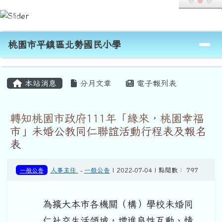
桃園市平鎮區北勢國民小學
跳至主內容區
導覽列
桃園市平鎮區北勢國民小學
頁尾區域
主內容區域
本站消息
分月文章
電子報列表
轉知桃園市政府111年「緣來，桃園幸福
市」未婚公教同仁聯誼活動行程表及報名
表
一般公告
人事主任
-
一般公告
| 2022-07-04 | 點閱數： 797
為擴大本市各機關（構）學校未婚同
仁社交生活領域，增進良性互動、情