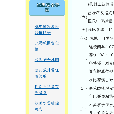
(信封上請註
校園安全專
區
出場序及指定曲
(六)
國民中學辦理
職場霸凌及性
(七)
領隊會議：11
騷擾防治
(八)
依據111學
北勢校園安全
連續兩年(10
網
賽但106、
１、
校園安全地圖
得特優，應另
公共意外責任
賽主辦單位規
險證明
在比賽演出時
性別平等教育
２、
序或防疫規定
委員會
市比賽要點第
校園水質檢驗
本案事涉學生
三、
報告
長，並公告於