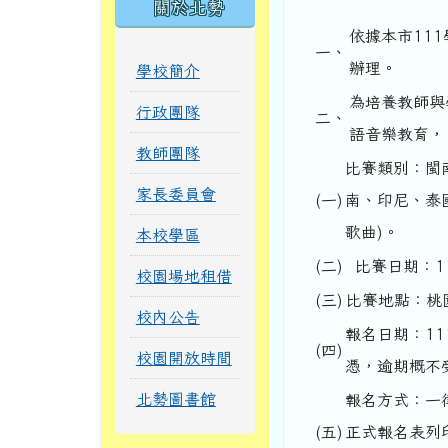
關於北勢
依據本市11
一、
辦理。
學校簡介
為培養教師與
行政團隊
二、
語音樂教育，
教師團隊
比賽類別：閩
家長委員會
(一)
南、印尼、泰
歌曲)。
本校學區
(二)
比賽日期：11
校園場地租借
(三)
比賽地點：桃
校內公告
報名日期：11
(四)
校園開放時間
憑，逾期概不
北勢圖書館
報名方式：一律網路報
(五)
正式報名表列