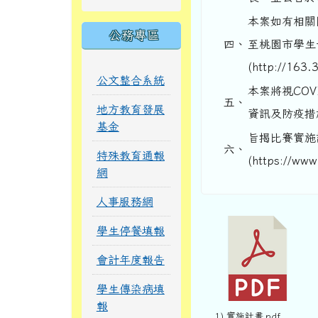
本案如有相關問
公務專區
四、
至桃園市學生
(http://163.
公文整合系統
本案將視CO
五、
地方教育發展
資訊及防疫措
基金
旨揭比賽實施
六、
特殊教育通報
(https://ww
網
人事服務網
學生停餐填報
會計年度報告
學生傳染病填
報
1) 實施計畫.pdf