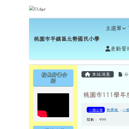
跳至主內容區
桃園市平鎮區北勢國民小
導覽列
主選單
桃園市平鎮區北勢國民小學
差勤管
頁尾區域
主內容區域
左邊區域內容
本站消息
分
校長好書介
紹
桃園市111學
一般公告
教學組
-
一
閱數： 999