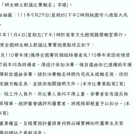
明「師生鄉土歌謠比賽報名」字樣)。
抽籤：111年9月29日(星期四)下午2時假桃園市八德區大成
。
1年11月4日(星期五)下午1時於客家文化館視聽簡報室舉行。
年度全國師生鄉土歌謠比賽實施要點修正如下：
7及110學年度)獲得全國賽同類組特優者或110學年度因疫情禁
107兩年均為特優者，得逕行參加決賽，惟自選曲如已連續兩年獲
擇新自選曲參賽。請於決賽報名時間內完成系統報名後，依初
定繳交報名表，並提供相關證明文件。(本市比賽要點第2頁)
，除工作人員外，非比賽人員均不得上臺，參賽者若有違反秩
等情事，經評審會議評判屬實者，將視情節輕重予以扣分。(本
4頁)
重要權益，旨揭實施計畫請貴校務必確實轉知所屬學生及家
學校網站之最新消息。