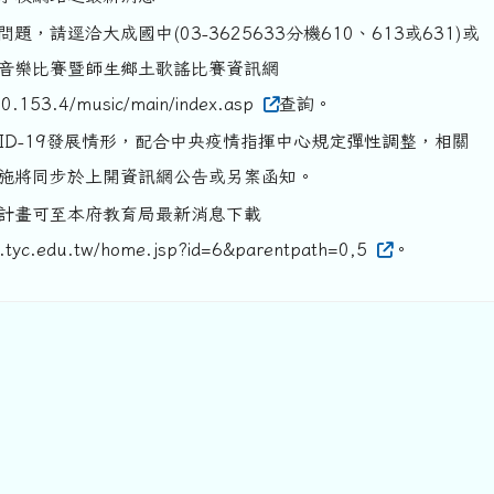
題，請逕洽大成國中(03-3625633分機610、613或631)或
音樂比賽暨師生鄉土歌謠比賽資訊網
30.153.4/music/main/index.asp
查詢。
VID-19發展情形，配合中央疫情指揮中心規定彈性調整，相關
施將同步於上開資訊網公告或另案函知。
計畫可至本府教育局最新消息下載
w.tyc.edu.tw/home.jsp?id=6&parentpath=0,5
。