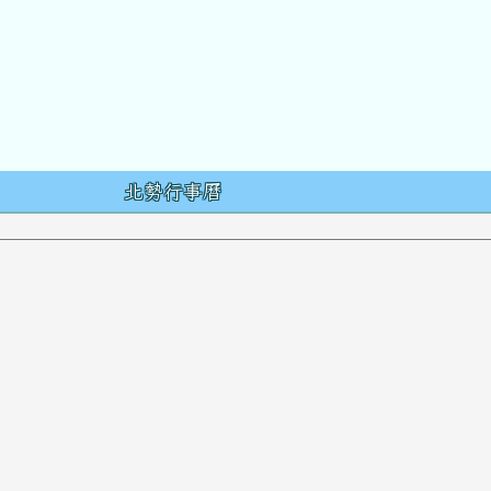
容
北勢行事曆