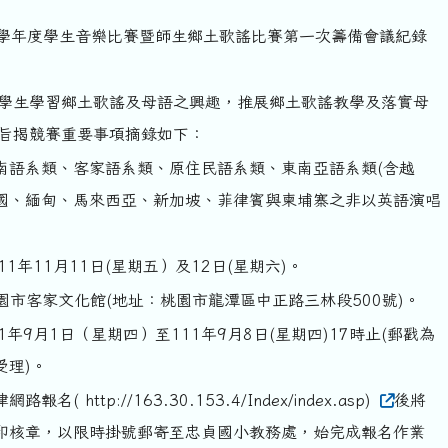
1學年度學生音樂比賽暨師生鄉土歌謠比賽第一次籌備會議紀錄
學生學習鄉土歌謠及母語之興趣，推展鄉土歌謠教學及落實母
旨揭競賽重要事項摘錄如下：
南語系類、客家語系類、原住民語系類、東南亞語系類(含越
國、緬甸、馬來西亞、新加坡、菲律賓與柬埔寨之非以英語演唱
1年11月11日(星期五）及12日(星期六)。
園市客家文化館(地址：桃園市龍潭區中正路三林段500號)。
1年9月1日（星期四）至111年9月8日(星期四)17時止(郵戳為
受理)。
名( http://163.30.153.4/Index/index.asp)
後將
印核章，以限時掛號郵寄至忠貞國小教務處，始完成報名作業