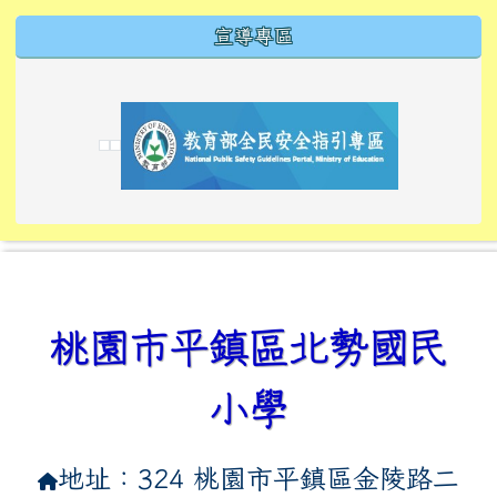
宣導專區
link to https://tyckids.ymps.tyc.edu.tw/
link to https://tyckids.ymps.tyc.edu.tw/
link to https://tyckids.ymps.tyc.edu.tw/
link to https://www.edusave.edu.tw/
link to https://eliteracy.edu.tw/Shorts/xiaoho
link to https://tyckids.ymps.tyc.edu.tw/
link to htt
link to http
link to http
link to https://tyckids.ymps.t
link to https://10000.gov.tw/
link to https://eliteracy.edu
link to https://10000.gov.tw/
link to https://tyckids.ymps.t
link to https://www.edusave.
link to https://i.win.org.tw
link to https://tyckids.ymps.t
link to https://tyckids.ymps.t
link to https://www.edusave.
link to https://tyckids.ymps.t
桃園市平鎮區北勢國民
小學
地址：324 桃園市平鎮區金陵路二