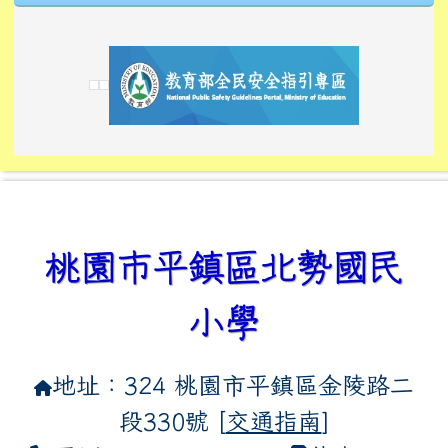
link to https://tyckids.ymps.tyc.edu.tw/
link to https://tyckids.ymps.tyc.edu.tw/
link to https://tyckids.ymps.tyc.edu.tw/
link to https://www.edusave.edu.tw/
link to https://eliteracy.edu.tw/Shorts/xiaoho
link to https://tyckids.ymps.tyc.edu.tw/
link to htt
link to http
link to http
link to https://tyckids.ymps.t
link to https://10000.gov.tw/
link to https://eliteracy.edu
link to https://10000.gov.tw/
link to https://tyckids.ymps.t
link to https://www.edusave.
link to https://i.win.org.tw
link to https://tyckids.ymps.t
link to https://tyckids.ymps.t
link to https://www.edusave.
link to https://tyckids.ymps.t
桃園市平鎮區北勢國民
小學
地址：324 桃園市平鎮區金陵路二
段330號 [
交通指南
]