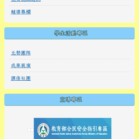
輔導專欄
學生活動專區
北勢團隊
成果展演
課後社團
宣導專區
link to https://tyckids.ymps.tyc.edu.tw/
link to https://tyckids.ymps.tyc.edu.tw/
link to https://tyckids.ymps.tyc.edu.tw/
link to https://www.edusave.edu.tw/
link to https://eliteracy.edu.tw/Shorts/xiaoho
link to https://tyckids.ymps.tyc.edu.tw/
link to htt
link to http
link to http