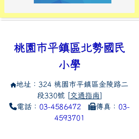
link to https://tyckids.ymps.t
link to https://10000.gov.tw/
link to https://eliteracy.edu
link to https://10000.gov.tw/
link to https://tyckids.ymps.t
link to https://www.edusave.
link to https://i.win.org.tw
link to https://tyckids.ymps.t
link to https://tyckids.ymps.t
link to https://www.edusave.
link to https://tyckids.ymps.t
桃園市平鎮區北勢國民
小學
地址：324 桃園市平鎮區金陵路二
段330號 [
交通指南
]
電話：
03-4586472
傳真：
03-
4593701