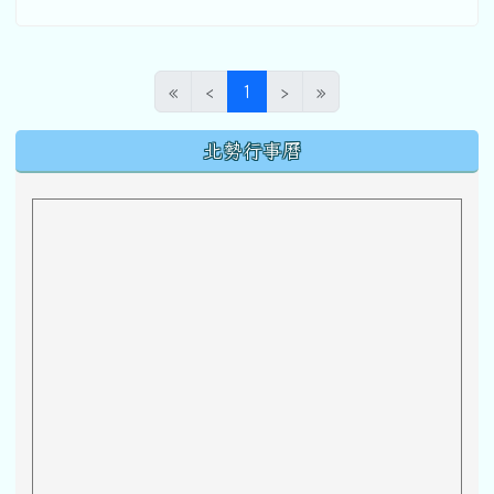
(目前頁次)
«
‹
1
›
»
下中區域內容
北勢行事曆