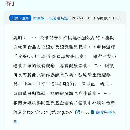
賽」
活動、宣導
衛生組
-
訊息跑馬燈
| 2026-03-05 | 點閱數： 120
說明： 一、 為幫助學生在挑選校園飲品時，能提
升校園食品安全認知及認識驗證標章，本會特辦理
「食安OK！TQF校園飲品繪畫比賽」，讓學生從小
培養正確的飲食觀念，落實健康素養。 二、 建議
師長可將此比賽作為課堂作業，鼓勵學生踴躍參
與，收件日期至115年4月30日（星期四）截止，
以郵戳日期為憑，詳細辦法請見附件簡章。 三、
相關資訊請參閱董氏基金會食品營養中心網站最新
消息(http://nutri.jtf.org.tw/
。...
觀看完整文
章