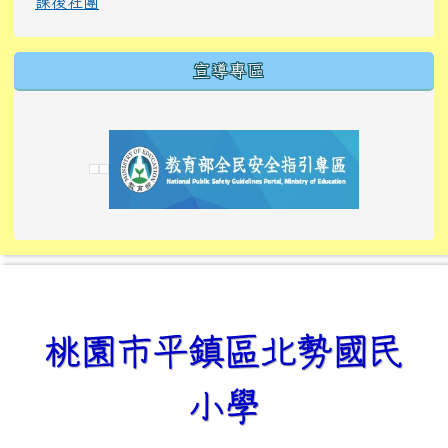
課後社團
宣導專區
link to https://tyckids.ymps.tyc.edu.tw/
link to https://tyckids.ymps.tyc.edu.tw/
link to https://tyckids.ymps.tyc.edu.tw/
link to https://www.edusave.edu.tw/
link to https://eliteracy.edu.tw/Shorts/xiaoho
link to https://tyckids.ymps.tyc.edu.tw/
link to htt
link to http
link to http
link to https://tyckids.ymps.t
link to https://10000.gov.tw/
link to https://eliteracy.edu
link to https://10000.gov.tw/
link to https://tyckids.ymps.t
link to https://www.edusave.
link to https://i.win.org.tw
link to https://tyckids.ymps.t
link to https://tyckids.ymps.t
link to https://www.edusave.
link to https://tyckids.ymps.t
桃園市平鎮區北勢國民
小學