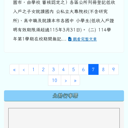
園市，由學校 審核認定之）各區公所列冊登記低收
入戶之子女就讀國內 公私立大專院校(不含研究
所)、高中職及就讀本市各國中 小學生(低收入戶證
明有效期限須超過115年3月31日)。 (二) 114學
年第1學期在校期間無記...
觀看完整文章
第一頁
上一頁
(目前頁次)
«
‹
1
2
3
4
5
6
7
8
9
下一頁
最後頁
10
›
»
下中區域內容
北勢行事曆