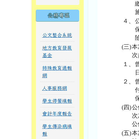
公務專區
４、
公文整合系統
(三)
本
地方教育發展
次
基金
１、
特殊教育通報
網
２、
人事服務網
學生停餐填報
(四)
公
會計年度報告
次
公
學生傳染病填
(五)
本
報