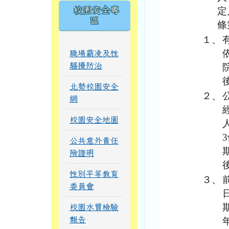
校園安全專
定
區
條
１、
職場霸凌及性
騷擾防治
北勢校園安全
２、
網
校園安全地圖
公共意外責任
險證明
性別平等教育
３、
委員會
校園水質檢驗
報告