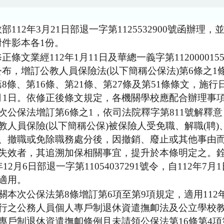
部112年3月21日部退一字第1125532900號函辦理，
附件影本各1份。
正條文業經112年1月11日及華總一義字第112000015
布，增訂公教人員保險法(以下簡稱公保法)第6條之1
8條、第16條、第21條、第27條及第51條條文，施行
7月1日。依修正後條文規定，各機關學校應配合辦理事
次公保法增訂第6條之1，依司法院釋字第811號解釋
教人員保險(以下簡稱公保)被保險人受免職、解職(聘)
、撤職或免除職務處分後，因撤銷、廢止或其他事由
失效者，其追溯加保相關事宜，提升於本條明定之。銓
年12月6日部退一字第11054037291號令，自112年7月
適用。
關本次公保法第8條增訂第6項至第9項規定，適用112年
行之公務人員個人專戶制退休資遣撫卹法及公立學校
專戶制退休資遣撫卹條例且未請領公保法第16條第4項