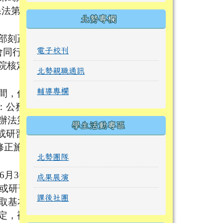
法第8
北勢專欄
部刻正
電子校刊
會同行政
院核定
北勢親職通訊
輔導專欄
間，係
：公務
辦法第1
學生活動專區
或研習
修正施行
北勢團隊
6月30
成果展演
訓或研習
課後社團
收取基本
定，補