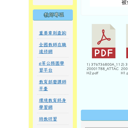
被
教師專區
重要章則查詢
全國教師在職
進修網
e等公務園學
1) 376736800A_11
2) 
20001788_ATTAC
200
習平台
H2.pdf
H1.
教育部磨課師
平臺
環境教育終身
學習網
下中區域內
特教研習