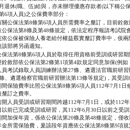
月退休(職、伍)給與，亦未辦理優惠存款者(以下稱公保
第6項人員)之公保費率部分：
有關公保法第8條第6項人員所需費率之釐訂，目前銓敘
依公保法第8條及第48條規定，依法定程序報請考試院
院依公保被保險人養老給付權益覈實釐訂費率中，俟兩
後該部將另函週知。
公保法第8條第6項人員於取得任用資格前受訓或研習期
經銓敘部依公保法第2條第1項第4款規定同意加保(例如
人員考試錄取人員訓練辦法第27條、遴選法官職前研習
3條、遴選檢察官職前研習辦法第13條等規定)，其受訓
期間保險費率比照公保法第8條第6項人員112年7月1日
後釐訂之費率。
前開人員受訓或研習期間跨越112年7月1日，或於112年
日以前已完成受訓或研習，其112年6月30日以前之受
期間加保年資，係依公保法第20條及第48條規定，僅
年金所需保險費，爰該段年資應依公保法第8條第9項規