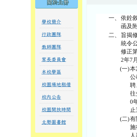
關於北勢
一、
依銓敘
學校簡介
函及
行政團隊
二、
旨揭修
統令公
教師團隊
修正第
2年
家長委員會
(一)
本
本校學區
公
校園場地租借
聘
往
校內公告
0
止
校園開放時間
(二)
有
北勢圖書館
施
人