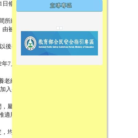
1日修正
宣導專區
間所繳
link to https://tyckids.ymps.tyc.edu.tw/
link to https://tyckids.ymps.tyc.edu.tw/
link to https://tyckids.ymps.tyc.edu.tw/
link to https://www.edusave.edu.t
link to https://eliteracy.edu.tw/S
link to https://tyckids.ymps.tyc.
，由被保
link to https://
link to https://t
link to https://t
日以後初
年7月1
link to https://tyckids.ymps.tyc.e
link to https://10000.gov.tw/
link to https://eliteracy.edu.tw/S
link to https://10000.gov.tw/
link to https://tyckids.ymps.tyc.e
link to https://www.edusave.edu.
link to https://i.win.org.tw/pro
link to https://tyckids.ymps.tyc.e
link to https://tyckids.ymps.tyc.e
link to https://www.edusave.edu.
link to https://tyckids.ymps.tyc.e
養老給
再加入公
間，屬初
推適用
定，均以