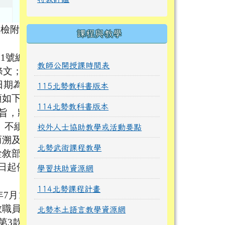
並檢附原
課程與教學
51號總
教師公開授課時間表
條文；並
日期為11
115北勢教科書版本
項如下：
114北勢教科書版本
意旨，將
、不續
校外人士協助教學或活動要點
而溯及既
北勢武術課程教學
敘部11
1日起停
學習扶助資源網
114北勢課程計畫
7月1日
教職員個
北勢本土語言教學資源網
第3款所