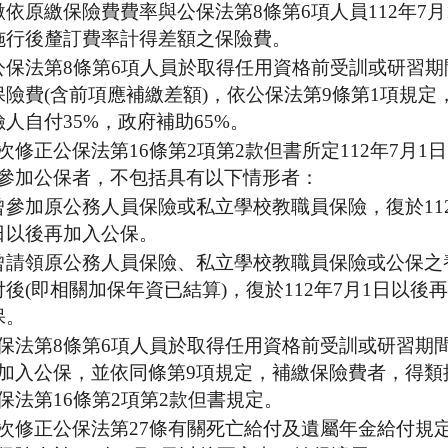
繳依原繳保險費費率與公保法第8條第6項人員112年7月
施行後釐訂費率計得差額之保險費。
公保法第8條第6項人員於取得任用資格前受訓或研習期
保險費(含前項應補繳差額)，依公保法第9條第1項規定
險人自付35%，政府補助65%。
次修正公保法第16條第2項第2款但書所定112年7月1
參加公保者，不包括具有以下情形者：
曾參加原公務人員保險或私立學校教職員保險，復於112
日以後再加入公保。
曾請領原公務人員保險、私立學校教職員保險或公保之
付後(即相關加保年資已結算)，復於112年7月1日以後
保。
保法第8條第6項人員於取得任用資格前受訓或研習期
加入公保，並依同條第9項規定，補繳保險費者，得類
保法第16條第2項第2款但書規定。
次修正公保法第27條有關死亡給付及遺屬年金給付規