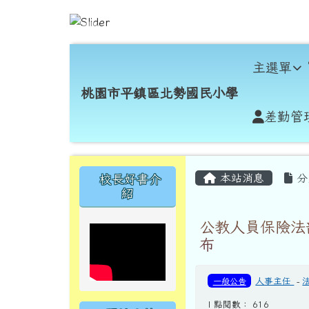
跳至主內容區
桃園市平鎮區北勢國民小
導覽列
主選單
桃園市平鎮區北勢國民小學
差勤管
頁尾區域
主內容區域
左邊區域內容
本站消息
分
校長好書介
紹
公教人員保險法
布
一般公告
人事主任
-
| 點閱數： 616