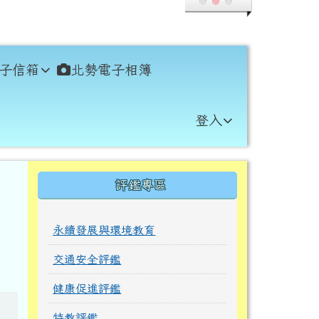
子信箱
北勢電子相簿
登入
右邊區域內容
評鑑專區
永續發展與環境教育
」
交通安全評鑑
健康促進評鑑
特教評鑑