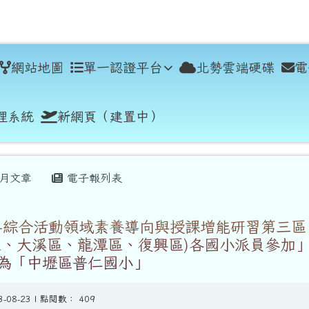
學
網站地圖
單一認證平台
北勢雲端硬碟
電
理系統
新網頁（建置中）
月文章
電子報列表
-綜合活動領域素養導向與授課增能研習第三區
區、大溪區、龍潭區、復興區)各國小派員參加
為「中壢區普仁國小」
3-08-23 | 點閱數： 409