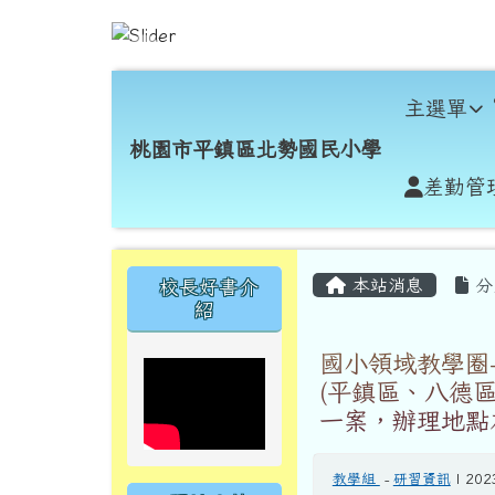
跳至主內容區
桃園市平鎮區北勢國民小
導覽列
主選單
桃園市平鎮區北勢國民小學
差勤管
頁尾區域
主內容區域
左邊區域內容
本站消息
分
校長好書介
紹
國小領域教學圈
(平鎮區、八德
一案，辦理地點
教學組
-
研習資訊
| 202