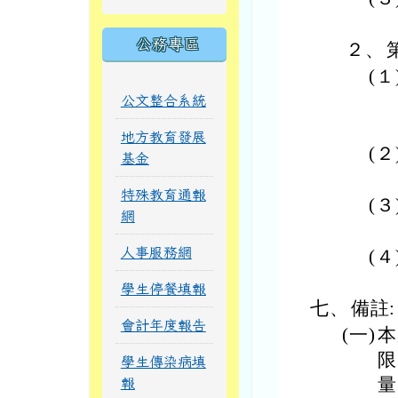
公務專區
２、
(１
公文整合系統
地方教育發展
(２
基金
特殊教育通報
(３
網
人事服務網
(４
學生停餐填報
七、
備註:
會計年度報告
(一)
本
限
學生傳染病填
量
報