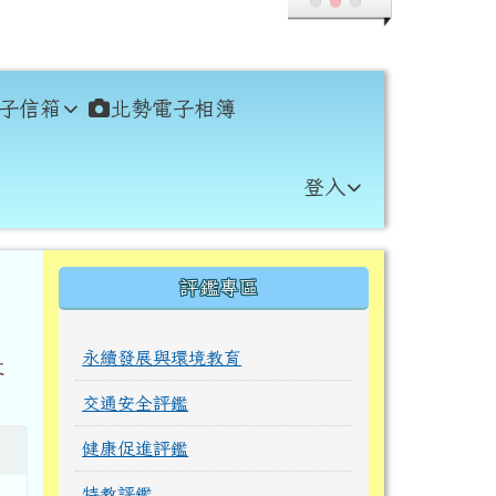
子信箱
北勢電子相簿
登入
右邊區域內容
評鑑專區
永續發展與環境教育
長
交通安全評鑑
健康促進評鑑
特教評鑑