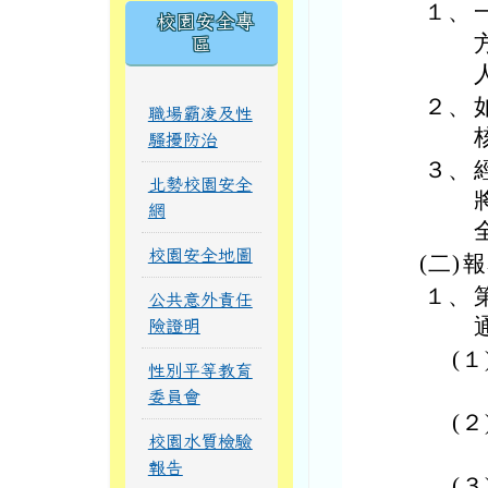
１、
校園安全專
方
區
２、
職場霸凌及性
騷擾防治
３、
北勢校園安全
網
校園安全地圖
(二)
報
１、
公共意外責任
險證明
(１
性別平等教育
委員會
(２
校園水質檢驗
報告
(３