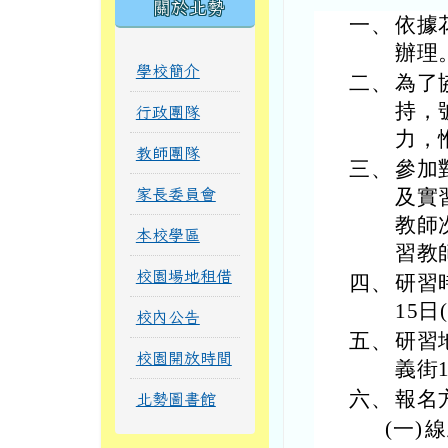
關於北勢
一、
依據花
辦理
學校簡介
二、
為了
持，
行政團隊
力，
教師團隊
三、
參加
及實
家長委員會
教師
本校學區
習教
校園場地租借
四、
研習時
15
校內公告
五、
研習
校園開放時間
義街1
六、
報名
北勢圖書館
(一)
線