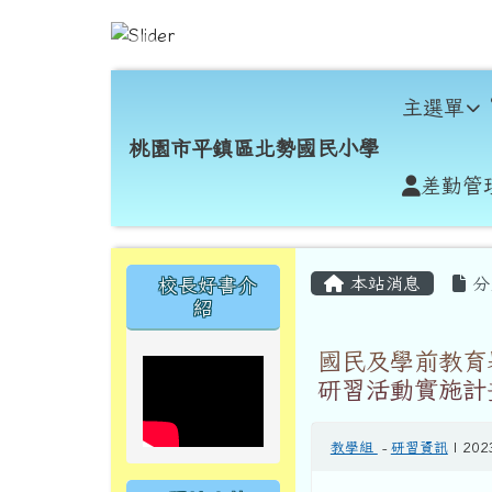
跳至主內容區
桃園市平鎮區北勢國民小
導覽列
主選單
桃園市平鎮區北勢國民小學
差勤管
頁尾區域
主內容區域
左邊區域內容
本站消息
分
校長好書介
紹
國民及學前教育
研習活動實施計
教學組
-
研習資訊
| 202