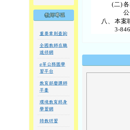
(二)
各
公
教師專區
八、
本案
3-84
重要章則查詢
全國教師在職
進修網
下中區域內
e等公務園學
習平台
教育部磨課師
平臺
環境教育終身
學習網
特教研習