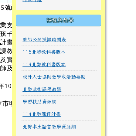
35號函
課程與教學
專業支
為孩子努
教師公開授課時間表
揭計畫。
代課教師
115北勢教科書版本
師及實習
114北勢教科書版本
教師及實
校外人士協助教學或活動要點
年10月
北勢武術課程教學
學習扶助資源網
蓮市明
114北勢課程計畫
北勢本土語言教學資源網