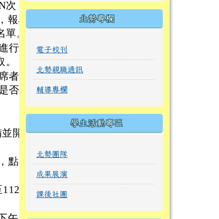
N次
，報名
北勢專欄
名單。
進行審
電子校刊
取。
北勢親職通訊
席者，
是否能
輔導專欄
學生活動專區
備並開
北勢團隊
，點研
成果展演
112年
課後社團
下午4