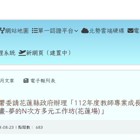
學
網站地圖
單一認證平台
北勢雲端硬碟
電
理系統
新網頁（建置中）
月文章
電子報列表
署委請花蓮縣政府辦理「112年度教師專業成
畫-夢的N次方多元工作坊(花蓮場)」
3-08-23 | 點閱數： 683