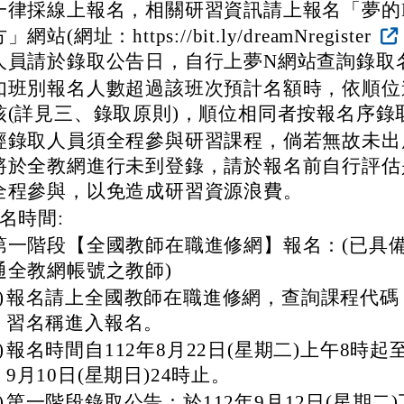
一律採線上報名，相關研習資訊請上報名「夢的
」網站(網址：https://bit.ly/dreamNregister
人員請於錄取公告日，自行上夢N網站查詢錄取
如班別報名人數超過該班次預計名額時，依順位
核(詳見三、錄取原則)，順位相同者按報名序錄
經錄取人員須全程參與研習課程，倘若無故未出
將於全教網進行未到登錄，請於報名前自行評估
全程參與，以免造成研習資源浪費。
名時間:
第一階段【全國教師在職進修網】報名：(已具
通全教網帳號之教師)
)
報名請上全國教師在職進修網，查詢課程代碼
習名稱進入報名。
)
報名時間自112年8月22日(星期二)上午8時起至
9月10日(星期日)24時止。
)
第一階段錄取公告：於112年9月12日(星期二)