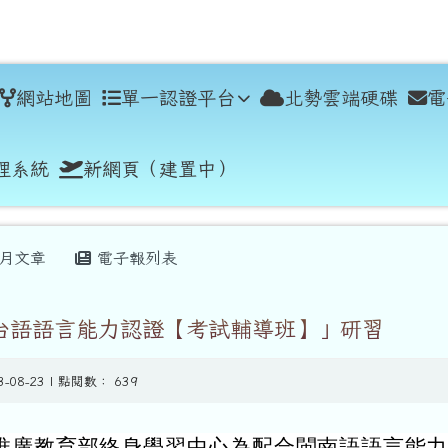
學
網站地圖
單一認證平台
北勢雲端硬碟
電
理系統
新網頁（建置中）
月文章
電子報列表
台語語言能力認證【考試輔導班】」研習
3-08-23 | 點閱數： 639
推廣教育部終身學習中心為配合閩南語語言能