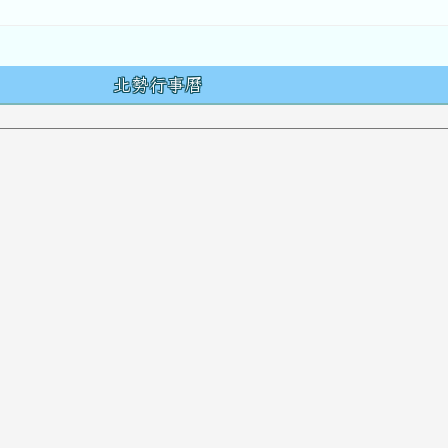
容
北勢行事曆