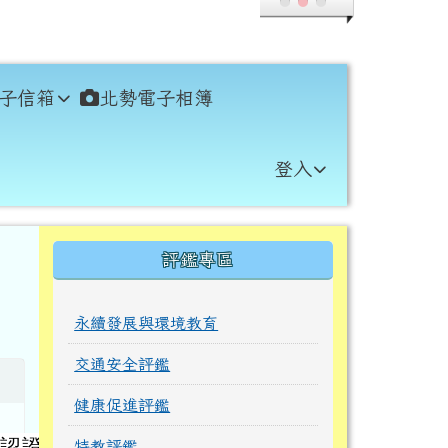
子信箱
北勢電子相簿
登入
右邊區域內容
評鑑專區
永續發展與環境教育
交通安全評鑑
健康促進評鑑
力認證與
特教評鑑