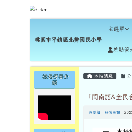
跳至主內容區
桃園市平鎮區北勢國民小
導覽列
主選單
桃園市平鎮區北勢國民小學
差勤管
頁尾區域
主內容區域
左邊區域內容
本站消息
分
校長好書介
紹
「閩南語&全民
教學組
-
研習資訊
| 202
一、
本校