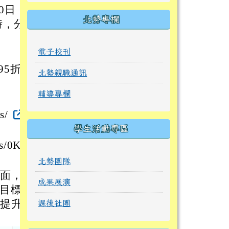
0日
北勢專欄
時，分1
電子校刊
95折優
北勢親職通訊
輔導專欄
s/
學生活動專區
s/0K36
北勢團隊
方面，做
成果展演
為目標，
值提升，
課後社團