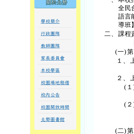
關於北勢
全民
語言
學校簡介
導班
二、
課程
行政團隊
閩
教師團隊
(一)
第
家長委員會
１、
本校學區
２、
校園場地租借
(１
校內公告
(２
校園開放時間
北勢圖書館
(二)
第