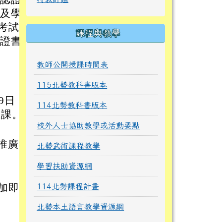
養及學生
考試輔
課程與教學
業證書。
教師公開授課時間表
】
115北勢教科書版本
9日
114北勢教科書版本
上課。
校外人士協助教學或活動要點
推廣教
北勢武術課程教學
學習扶助資源網
加即
114北勢課程計畫
北勢本土語言教學資源網