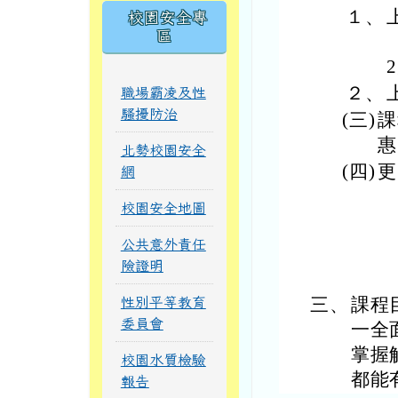
１、
校園安全專
區
２、
職場霸凌及性
騷擾防治
(三)
課
惠
北勢校園安全
(四)
更
網
第
校園安全地圖
公共意外責任
險證明
三、
課程
性別平等教育
委員會
一全
掌握
校園水質檢驗
都能
報告