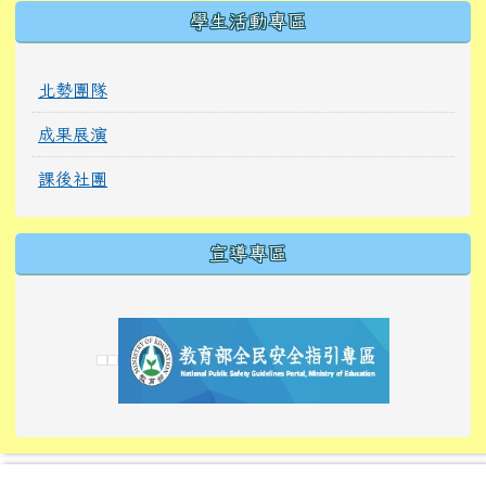
學生活動專區
北勢團隊
成果展演
課後社團
宣導專區
link to https://tyckids.ymps.tyc.edu.tw/
link to https://tyckids.ymps.tyc.edu.tw/
link to https://tyckids.ymps.tyc.edu.tw/
link to https://www.edusave.edu.tw/
link to https://eliteracy.edu.tw/Shorts/xiaoho
link to https://tyckids.ymps.tyc.edu.tw/
link to htt
link to http
link to http
link to https://tyckids.ymps.t
link to https://10000.gov.tw/
link to https://eliteracy.edu
link to https://10000.gov.tw/
link to https://tyckids.ymps.t
link to https://www.edusave.
link to https://i.win.org.tw
link to https://tyckids.ymps.t
link to https://tyckids.ymps.t
link to https://www.edusave.
link to https://tyckids.ymps.t