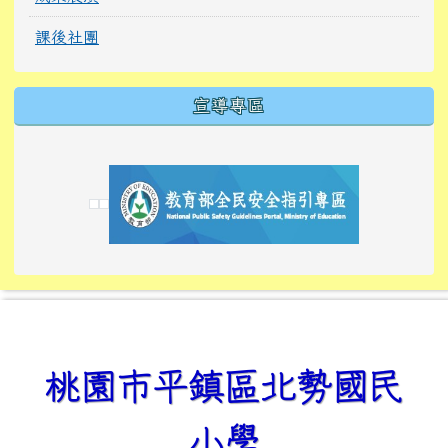
課後社團
宣導專區
link to https://tyckids.ymps.tyc.edu.tw/
link to https://tyckids.ymps.tyc.edu.tw/
link to https://tyckids.ymps.tyc.edu.tw/
link to https://www.edusave.edu.tw/
link to https://eliteracy.edu.tw/Shorts/xiaoho
link to https://tyckids.ymps.tyc.edu.tw/
link to htt
link to http
link to http
link to https://tyckids.ymps.t
link to https://10000.gov.tw/
link to https://eliteracy.edu
link to https://10000.gov.tw/
link to https://tyckids.ymps.t
link to https://www.edusave.
link to https://i.win.org.tw
link to https://tyckids.ymps.t
link to https://tyckids.ymps.t
link to https://www.edusave.
link to https://tyckids.ymps.t
桃園市平鎮區北勢國民
小學