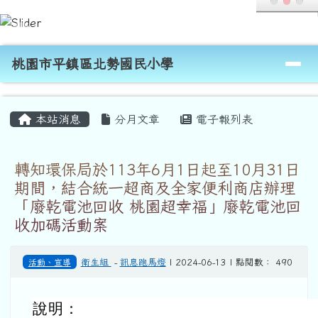
桃園市平鎮區北勢國民小學
跳至主內容區
導覽列
桃園市平鎮區北勢國民小學
頁尾區域
主內容區域
本站消息
分月文章
電子報列表
轉知環保局於113年6月1日起至10月31日
期間，結合統一超商及全家便利商店辦理
「廢乾電池回收 桃園超幸福」廢乾電池回
收加碼活動案
活動、宣導
衛生組
-
訊息跑馬燈
| 2024-06-13 | 點閱數： 490
說明：