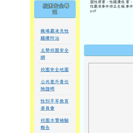
園性侵害、性騷擾或
害
校園安全專
性霸凌事件修正名稱.
事件
pdf
區
職場霸凌及性
騷擾防治
下中區域內
北勢校園安全
網
校園安全地圖
公共意外責任
險證明
性別平等教育
委員會
校園水質檢驗
報告