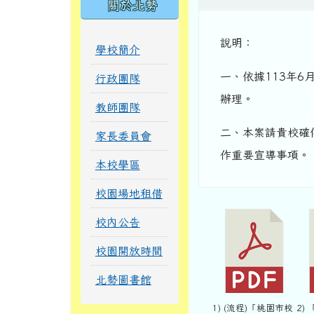
關於北勢
說明：
學校簡介
一、依據113年6
行政團隊
辦理。
教師團隊
二、本案請貴校確
家長委員會
作重要宣導事項。
本校學區
校園場地租借
校內公告
校園開放時間
北勢圖書館
1) (流程)「桃園市校
2)