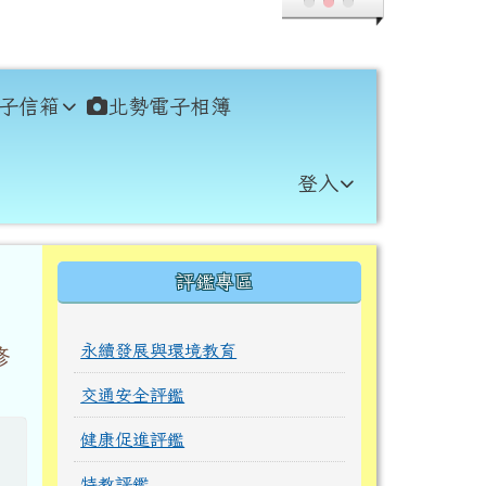
子信箱
北勢電子相簿
登入
右邊區域內容
評鑑專區
永續發展與環境教育
修
交通安全評鑑
健康促進評鑑
特教評鑑