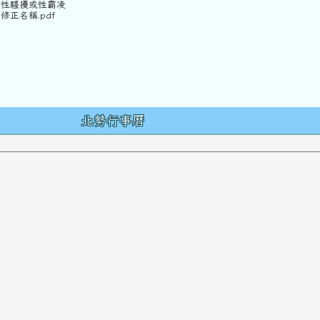
、性騷擾或性霸凌
修正名稱.pdf
容
北勢行事曆