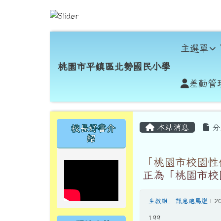
跳至主內容區
桃園市平鎮區北勢國民小
導覽列
主選單
桃園市平鎮區北勢國民小學
差勤管
頁尾區域
主內容區域
左邊區域內容
本站消息
分
校長好書介
紹
「桃園市校園性
正為「桃園市校
生教組
-
訊息跑馬燈
| 2
199