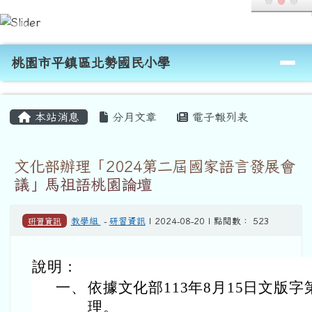
桃園市平鎮區北勢國民小學
跳至主內容區
導覽列
桃園市平鎮區北勢國民小學
頁尾區域
主內容區域
本站消息
分月文章
電子報列表
文化部辦理「2024第二屆國家語言發展會
議」馬祖語桃園論壇
研習資訊
教學組
-
研習資訊
| 2024-08-20 | 點閱數： 523
說明：
一、
依據文化部113年8月15日文版字第1
理。