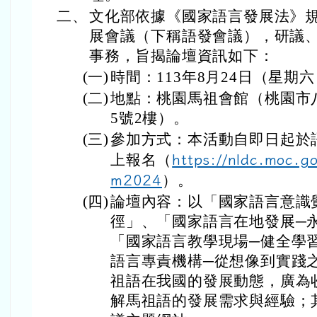
二、
文化部依據《國家語言發展法》
展會議（下稱語發會議），研議
事務，旨揭論壇資訊如下：
(一)
時間：113年8月24日（星期六
(二)
地點：桃園馬祖會館（桃園市八
5號2樓）。
(三)
參加方式：本活動自即日起於
上報名（
https://nldc.moc.g
m2024
）。
(四)
論壇內容：以「國家語言意識
徑」、「國家語言在地發展─
「國家語言教學現場─健全學
語言專責機構─從想像到實踐
祖語在我國的發展動態，廣為
解馬祖語的發展需求與經驗；