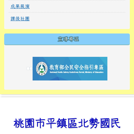
成果展演
課後社團
宣導專區
link to https://tyckids.ymps.tyc.edu.tw/
link to https://tyckids.ymps.tyc.edu.tw/
link to https://tyckids.ymps.tyc.edu.tw/
link to https://www.edusave.edu.tw/
link to https://eliteracy.edu.tw/Shorts/xiaoho
link to https://tyckids.ymps.tyc.edu.tw/
link to htt
link to http
link to http
link to https://tyckids.ymps.t
link to https://10000.gov.tw/
link to https://eliteracy.edu
link to https://10000.gov.tw/
link to https://tyckids.ymps.t
link to https://www.edusave.
link to https://i.win.org.tw
link to https://tyckids.ymps.t
link to https://tyckids.ymps.t
link to https://www.edusave.
link to https://tyckids.ymps.t
桃園市平鎮區北勢國民