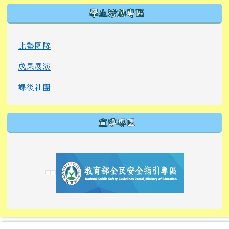
學生活動專區
北勢團隊
成果展演
課後社團
宣導專區
link to https://tyckids.ymps.tyc.edu.tw/
link to https://tyckids.ymps.tyc.edu.tw/
link to https://tyckids.ymps.tyc.edu.tw/
link to https://www.edusave.edu.tw/
link to https://eliteracy.edu.tw/Shorts/xiaoho
link to https://tyckids.ymps.tyc.edu.tw/
link to htt
link to http
link to http
link to https://tyckids.ymps.t
link to https://10000.gov.tw/
link to https://eliteracy.edu
link to https://10000.gov.tw/
link to https://tyckids.ymps.t
link to https://www.edusave.
link to https://i.win.org.tw
link to https://tyckids.ymps.t
link to https://tyckids.ymps.t
link to https://www.edusave.
link to https://tyckids.ymps.t