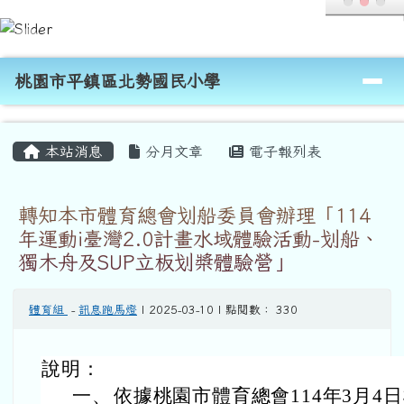
桃園市平鎮區北勢國民小學
跳至主內容區
導覽列
桃園市平鎮區北勢國民小學
頁尾區域
主內容區域
本站消息
分月文章
電子報列表
轉知本市體育總會划船委員會辦理「114
年運動i臺灣2.0計畫水域體驗活動-划船、
獨木舟及SUP立板划槳體驗營」
體育組
-
訊息跑馬燈
| 2025-03-10 | 點閱數： 330
說明：
一、
依據桃園市體育總會114年3月4日桃