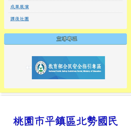
成果展演
課後社團
宣導專區
link to https://tyckids.ymps.tyc.edu.tw/
link to https://tyckids.ymps.tyc.edu.tw/
link to https://tyckids.ymps.tyc.edu.tw/
link to https://www.edusave.edu.tw/
link to https://eliteracy.edu.tw/Shorts/xiaoho
link to https://tyckids.ymps.tyc.edu.tw/
link to htt
link to http
link to http
link to https://tyckids.ymps.t
link to https://10000.gov.tw/
link to https://eliteracy.edu
link to https://10000.gov.tw/
link to https://tyckids.ymps.t
link to https://www.edusave.
link to https://i.win.org.tw
link to https://tyckids.ymps.t
link to https://tyckids.ymps.t
link to https://www.edusave.
link to https://tyckids.ymps.t
桃園市平鎮區北勢國民