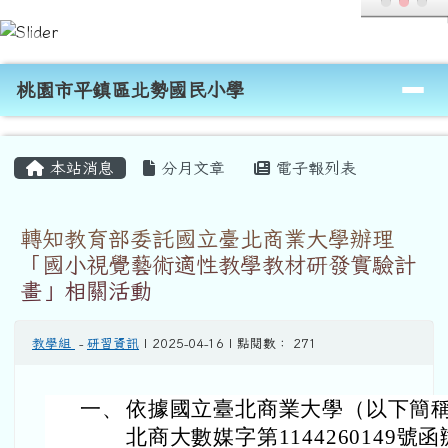
桃園市平鎮區北勢國民小學
跳至主內容區
導覽列
桃園市平鎮區北勢國民小學
頁尾區域
主內容區域
本站消息
分月文章
電子報列表
轉知教育部委託國立臺北商業大學辦理
「國小視覺藝術適性教學教材研發實驗計
畫」相關活動
教學組
-
研習資訊
| 2025-04-16 | 點閱數： 271
一、
依據國立臺北商業大學（以下簡稱臺
北商大數媒字第1144260149號