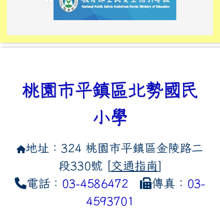
link to https://tyckids.ymps.t
link to https://10000.gov.tw/
link to https://eliteracy.edu
link to https://10000.gov.tw/
link to https://tyckids.ymps.t
link to https://www.edusave.
link to https://i.win.org.tw
link to https://tyckids.ymps.t
link to https://tyckids.ymps.t
link to https://www.edusave.
link to https://tyckids.ymps.t
桃園市平鎮區北勢國民
小學
地址：324 桃園市平鎮區金陵路二
段330號 [
交通指南
]
電話：
03-4586472
傳真：
03-
4593701