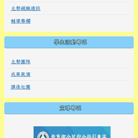
北勢親職通訊
輔導專欄
學生活動專區
北勢團隊
成果展演
課後社團
宣導專區
link to https://tyckids.ymps.tyc.edu.tw/
link to https://tyckids.ymps.tyc.edu.tw/
link to https://tyckids.ymps.tyc.edu.tw/
link to https://www.edusave.edu.tw/
link to https://eliteracy.edu.tw/Shorts/xiaoho
link to https://tyckids.ymps.tyc.edu.tw/
link to htt
link to http
link to http