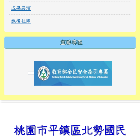
成果展演
課後社團
宣導專區
link to https://tyckids.ymps.tyc.edu.tw/
link to https://tyckids.ymps.tyc.edu.tw/
link to https://tyckids.ymps.tyc.edu.tw/
link to https://www.edusave.edu.tw/
link to https://eliteracy.edu.tw/Shorts/xiaoho
link to https://tyckids.ymps.tyc.edu.tw/
link to htt
link to http
link to http
link to https://tyckids.ymps.t
link to https://10000.gov.tw/
link to https://eliteracy.edu
link to https://10000.gov.tw/
link to https://tyckids.ymps.t
link to https://www.edusave.
link to https://i.win.org.tw
link to https://tyckids.ymps.t
link to https://tyckids.ymps.t
link to https://www.edusave.
link to https://tyckids.ymps.t
桃園市平鎮區北勢國民