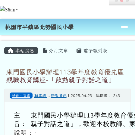
桃園市平鎮區北勢國民小學
跳至主內容區
導覽列
桃園市平鎮區北勢國民小學
頁尾區域
主內容區域
本站消息
分月文章
電子報列表
東門國民小學辦理113學年度教育優先區
親職教育講座-「啟動親子對話之道」
活動、宣導
輔導組
-
研習資訊
| 2025-04-23 | 點閱數： 243
主
東門國民小學
辦理113學年度教育
旨：
親子對話之道」，歡迎本校教師、
說明：
·