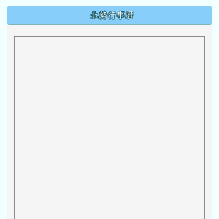
1) 陪伴 是給孩⼦最
好的成⻑禮物.pdf
下中區域內容
北勢行事曆