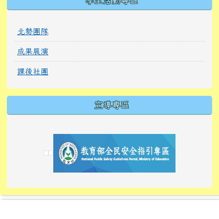
北勢親職通訊
輔導專欄
學生活動專區
北勢團隊
成果展演
課後社團
宣導專區
link to https://tyckids.ymps.tyc.edu.tw/
link to https://tyckids.ymps.tyc.edu.tw/
link to https://tyckids.ymps.tyc.edu.tw/
link to https://www.edusave.edu.tw/
link to https://eliteracy.edu.tw/Shorts/xiaoho
link to https://tyckids.ymps.tyc.edu.tw/
link to htt
link to http
link to http