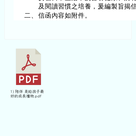
活動、宣導
輔導組
-
法令、宣導
| 2025-05-15 | 點閱數： 134
說明：
一、
為增進家長對本市教育政策發展
女在日常生活中的營養健康、防
及閱讀習慣之培養，爰編製旨揭
二、
信函內容如附件。