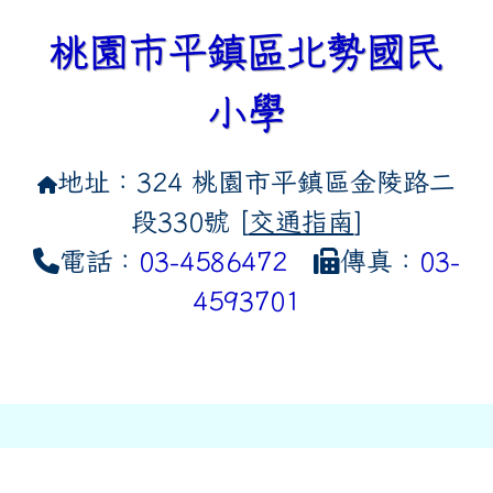
link to https://tyckids.ymps.t
link to https://10000.gov.tw/
link to https://eliteracy.edu
link to https://10000.gov.tw/
link to https://tyckids.ymps.t
link to https://www.edusave.
link to https://i.win.org.tw
link to https://tyckids.ymps.t
link to https://tyckids.ymps.t
link to https://www.edusave.
link to https://tyckids.ymps.t
桃園市平鎮區北勢國民
小學
地址：324 桃園市平鎮區金陵路二
段330號 [
交通指南
]
電話：
03-4586472
傳真：
03-
4593701