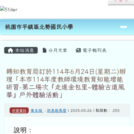
桃園市平鎮區北勢國民小學
跳至主內容區
導覽列
桃園市平鎮區北勢國民小學
頁尾區域
主內容區域
本站消息
分月文章
電子報列表
轉知教育局訂於114年6月24日(星期二)辦
理「本市114年度教師環境教育知能增能
研習-第二場次『走進金包里~體驗古道風
華』戶外體驗活動」
研習資訊
衛生組
-
訊息跑馬燈
| 2025-05-26 | 點閱數： 255
說明：