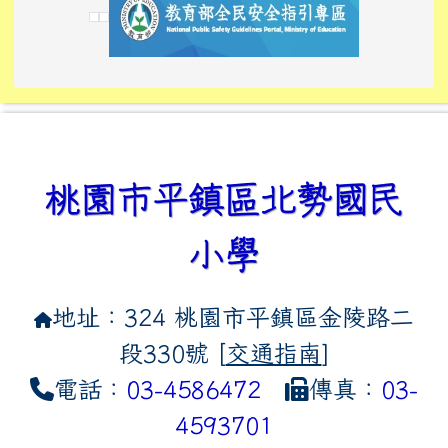
link to https://tyckids.ymps.t
link to https://10000.gov.tw/
link to https://eliteracy.edu
link to https://10000.gov.tw/
link to https://tyckids.ymps.t
link to https://www.edusave.
link to https://i.win.org.tw
link to https://tyckids.ymps.t
link to https://tyckids.ymps.t
link to https://www.edusave.
link to https://tyckids.ymps.t
桃園市平鎮區北勢國民
小學
地址：324 桃園市平鎮區金陵路二
段330號 [
交通指南
]
電話：
03-4586472
傳真：
03-
4593701