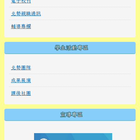
電子校刊
北勢親職通訊
輔導專欄
學生活動專區
北勢團隊
成果展演
課後社團
宣導專區
link to https://tyckids.ymps.tyc.edu.tw/
link to https://tyckids.ymps.tyc.edu.tw/
link to https://tyckids.ymps.tyc.edu.tw/
link to https://www.edusave.edu.tw/
link to https://eliteracy.edu.tw/Shorts/xiaoho
link to https://tyckids.ymps.tyc.edu.tw/
link to htt
link to http
link to http