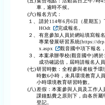
(五)
集合地點：活動當日上午7時4
車，逾時不候。
(六)
報名方式：
１、
請於114年6月6日（星期五）下班前至h
HOdt
完成報名。
２、
有意參加人員於網站填寫報
專業發展研習系統(https://drp.ty
x.aspx
觀音國中項下報名
３、
本案承辦學校(觀音國中)將於1
成功確認信，屆時請報名人員至
(七)
研習時數：全程參與者核予環
時數6小時，未具環境教育人
小時環境教育研習時數。
(八)
差假：本案參與人員及工作人
課鐘點費之原則下，由各所屬學
登記。