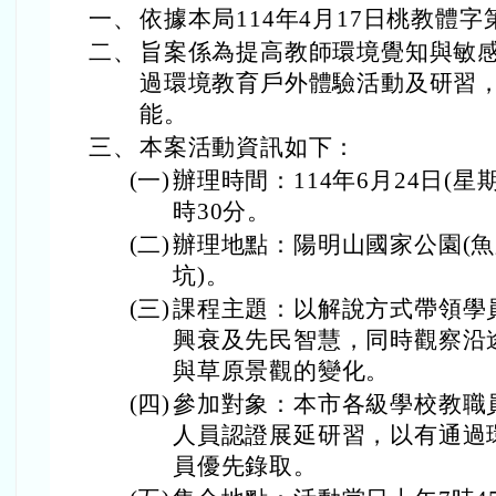
一、
依據本局114年4月17日桃教體字第
二、
旨案係為提高教師環境覺知與敏
過環境教育戶外體驗活動及研習
能。
三、
本案活動資訊如下：
(一)
辦理時間：114年6月24日(星
時30分。
(二)
辦理地點：陽明山國家公園(
坑)。
(三)
課程主題：以解說方式帶領學
興衰及先民智慧，同時觀察沿
與草原景觀的變化。
(四)
參加對象：本市各級學校教職
人員認證展延研習，以有通過
員優先錄取。