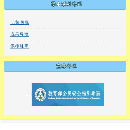
學生活動專區
北勢團隊
成果展演
課後社團
宣導專區
link to https://tyckids.ymps.tyc.edu.tw/
link to https://tyckids.ymps.tyc.edu.tw/
link to https://tyckids.ymps.tyc.edu.tw/
link to https://www.edusave.edu.tw/
link to https://eliteracy.edu.tw/Shorts/xiaoho
link to https://tyckids.ymps.tyc.edu.tw/
link to htt
link to http
link to http
link to https://tyckids.ymps.t
link to https://10000.gov.tw/
link to https://eliteracy.edu
link to https://10000.gov.tw/
link to https://tyckids.ymps.t
link to https://www.edusave.
link to https://i.win.org.tw
link to https://tyckids.ymps.t
link to https://tyckids.ymps.t
link to https://www.edusave.
link to https://tyckids.ymps.t