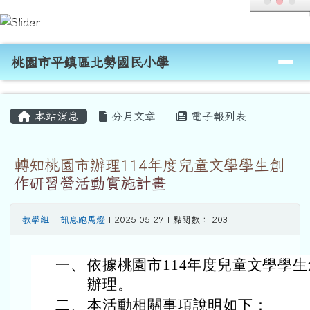
桃園市平鎮區北勢國民小學
跳至主內容區
導覽列
桃園市平鎮區北勢國民小學
頁尾區域
主內容區域
本站消息
分月文章
電子報列表
轉知桃園市辦理114年度兒童文學學生創
作研習營活動實施計畫
教學組
-
訊息跑馬燈
| 2025-05-27 | 點閱數： 203
一、
依據桃園市114年度兒童文學學
辦理。
二、
本活動相關事項說明如下：