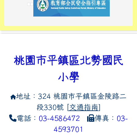
link to https://tyckids.ymps.t
link to https://10000.gov.tw/
link to https://eliteracy.edu
link to https://10000.gov.tw/
link to https://tyckids.ymps.t
link to https://www.edusave.
link to https://i.win.org.tw
link to https://tyckids.ymps.t
link to https://tyckids.ymps.t
link to https://www.edusave.
link to https://tyckids.ymps.t
桃園市平鎮區北勢國民
小學
地址：324 桃園市平鎮區金陵路二
段330號 [
交通指南
]
電話：
03-4586472
傳真：
03-
4593701