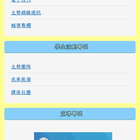
北勢親職通訊
輔導專欄
學生活動專區
北勢團隊
成果展演
課後社團
宣導專區
link to https://tyckids.ymps.tyc.edu.tw/
link to https://tyckids.ymps.tyc.edu.tw/
link to https://tyckids.ymps.tyc.edu.tw/
link to https://www.edusave.edu.tw/
link to https://eliteracy.edu.tw/Shorts/xiaoho
link to https://tyckids.ymps.tyc.edu.tw/
link to htt
link to http
link to http