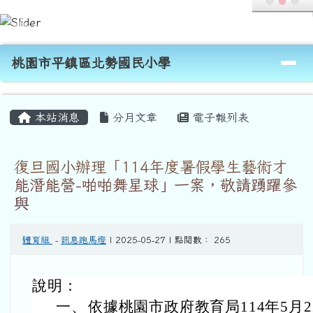
桃園市平鎮區北勢國民小學
跳至主內容區
導覽列
桃園市平鎮區北勢國民小學
頁尾區域
主內容區域
本站消息
分月文章
電子報列表
復旦國小辦理「114年度暑假學生藝術才
能潛能營-啪啪舞星球」一案，敬請踴躍參
與
體育組
-
訊息跑馬燈
| 2025-05-27 | 點閱數： 265
說明：
一、
依據桃園市政府教育局114年5月22