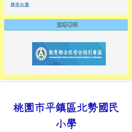
課後社團
宣導專區
link to https://tyckids.ymps.tyc.edu.tw/
link to https://tyckids.ymps.tyc.edu.tw/
link to https://tyckids.ymps.tyc.edu.tw/
link to https://www.edusave.edu.tw/
link to https://eliteracy.edu.tw/Shorts/xiaoho
link to https://tyckids.ymps.tyc.edu.tw/
link to htt
link to http
link to http
link to https://tyckids.ymps.t
link to https://10000.gov.tw/
link to https://eliteracy.edu
link to https://10000.gov.tw/
link to https://tyckids.ymps.t
link to https://www.edusave.
link to https://i.win.org.tw
link to https://tyckids.ymps.t
link to https://tyckids.ymps.t
link to https://www.edusave.
link to https://tyckids.ymps.t
桃園市平鎮區北勢國民
小學