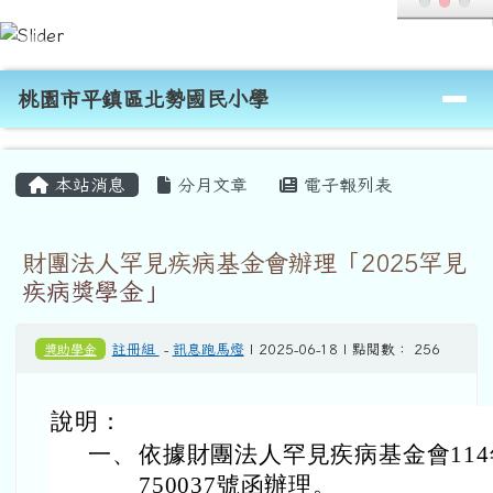
桃園市平鎮區北勢國民小學
跳至主內容區
導覽列
桃園市平鎮區北勢國民小學
頁尾區域
主內容區域
本站消息
分月文章
電子報列表
財團法人罕見疾病基金會辦理「2025罕見
疾病獎學金」
獎助學金
註冊組
-
訊息跑馬燈
| 2025-06-18 | 點閱數： 256
說明：
一、
依據財團法人罕見疾病基金會114年
750037號函辦理。