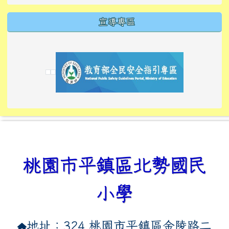
宣導專區
link to https://tyckids.ymps.tyc.edu.tw/
link to https://tyckids.ymps.tyc.edu.tw/
link to https://tyckids.ymps.tyc.edu.tw/
link to https://www.edusave.edu.tw/
link to https://eliteracy.edu.tw/Shorts/xiaoho
link to https://tyckids.ymps.tyc.edu.tw/
link to htt
link to http
link to http
link to https://tyckids.ymps.t
link to https://10000.gov.tw/
link to https://eliteracy.edu
link to https://10000.gov.tw/
link to https://tyckids.ymps.t
link to https://www.edusave.
link to https://i.win.org.tw
link to https://tyckids.ymps.t
link to https://tyckids.ymps.t
link to https://www.edusave.
link to https://tyckids.ymps.t
桃園市平鎮區北勢國民
小學
地址：324 桃園市平鎮區金陵路二