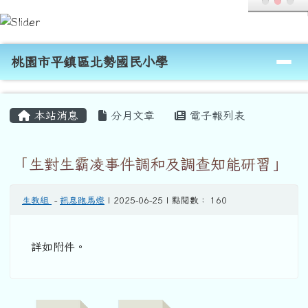
桃園市平鎮區北勢國民小學
跳至主內容區
導覽列
桃園市平鎮區北勢國民小學
頁尾區域
主內容區域
本站消息
分月文章
電子報列表
「生對生霸凌事件調和及調查知能研習」
生教組
-
訊息跑馬燈
| 2025-06-25 | 點閱數： 160
詳如附件。