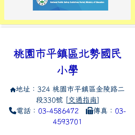
link to https://tyckids.ymps.t
link to https://10000.gov.tw/
link to https://eliteracy.edu
link to https://10000.gov.tw/
link to https://tyckids.ymps.t
link to https://www.edusave.
link to https://i.win.org.tw
link to https://tyckids.ymps.t
link to https://tyckids.ymps.t
link to https://www.edusave.
link to https://tyckids.ymps.t
桃園市平鎮區北勢國民
小學
地址：324 桃園市平鎮區金陵路二
段330號 [
交通指南
]
電話：
03-4586472
傳真：
03-
4593701