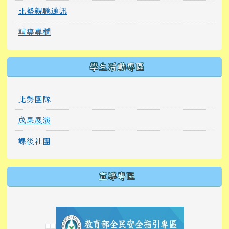
北勢親職通訊
輔導專欄
學生活動專區
北勢團隊
成果展演
課後社團
宣導專區
link to https://tyckids.ymps.tyc.edu.tw/
link to https://tyckids.ymps.tyc.edu.tw/
link to https://tyckids.ymps.tyc.edu.tw/
link to https://www.edusave.edu.tw/
link to https://eliteracy.edu.tw/Shorts/xiaoho
link to https://tyckids.ymps.tyc.edu.tw/
link to htt
link to http
link to http