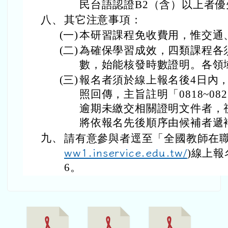
民台語認證B2（含）以上者優
八、
其它注意事項：
(一)
本研習課程免收費用，惟交通
(二)
為確保學習成效，四類課程各
數，始能核發時數證明。各領
(三)
報名者須於線上報名後4日內
照回傳，主旨註明「0818~0
逾期未繳交相關證明文件者，
將依報名先後順序由候補者遞
九、
請有意參與者逕至「全國教師在職
ww1.inservice.edu.tw/
)線上報
6。