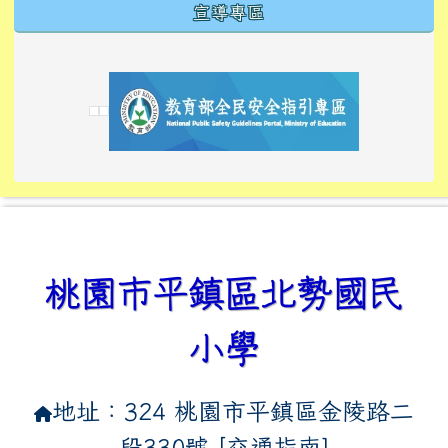
宣導專區
link to https://tyckids.ymps.tyc.edu.tw/
link to https://tyckids.ymps.tyc.edu.tw/
link to https://tyckids.ymps.tyc.edu.tw/
link to https://www.edusave.edu.tw/
link to https://eliteracy.edu.tw/Shorts/xiaoho
link to https://tyckids.ymps.tyc.edu.tw/
link to htt
link to http
link to http
link to https://tyckids.ymps.t
link to https://10000.gov.tw/
link to https://eliteracy.edu
link to https://10000.gov.tw/
link to https://tyckids.ymps.t
link to https://www.edusave.
link to https://i.win.org.tw
link to https://tyckids.ymps.t
link to https://tyckids.ymps.t
link to https://www.edusave.
link to https://tyckids.ymps.t
桃園市平鎮區北勢國民
小學
地址：324 桃園市平鎮區金陵路二
段330號 [
交通指南
]