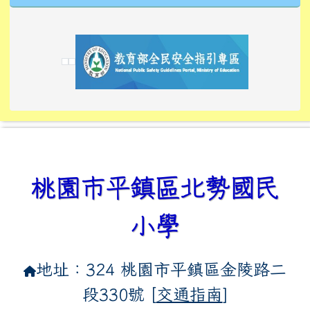
link to https://tyckids.ymps.tyc.edu.tw/
link to https://tyckids.ymps.tyc.edu.tw/
link to https://tyckids.ymps.tyc.edu.tw/
link to https://www.edusave.edu.tw/
link to https://eliteracy.edu.tw/Shorts/xiaoho
link to https://tyckids.ymps.tyc.edu.tw/
link to htt
link to http
link to http
link to https://tyckids.ymps.t
link to https://10000.gov.tw/
link to https://eliteracy.edu
link to https://10000.gov.tw/
link to https://tyckids.ymps.t
link to https://www.edusave.
link to https://i.win.org.tw
link to https://tyckids.ymps.t
link to https://tyckids.ymps.t
link to https://www.edusave.
link to https://tyckids.ymps.t
桃園市平鎮區北勢國民
小學
地址：324 桃園市平鎮區金陵路二
段330號 [
交通指南
]