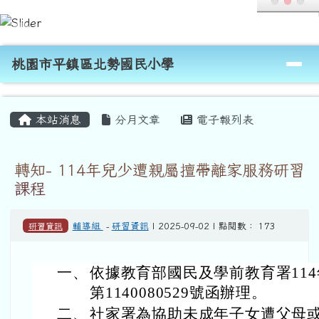
桃園市平鎮區北勢國民小學
跳至主內容區
導覽列
桃園市平鎮區北勢國民小學
頁尾區域
主內容區域
本站消息
分月文章
電子報列表
轉知- 114年兒少遭親屬擅帶離家服務研習
課程
研習資訊
輔導組
-
研習資訊
| 2025-09-02 | 點閱數： 173
一、
依據教育部國民及學前教育署114
第1140080529號函辦理。
二、
社家署為協助未成年子女遭父母