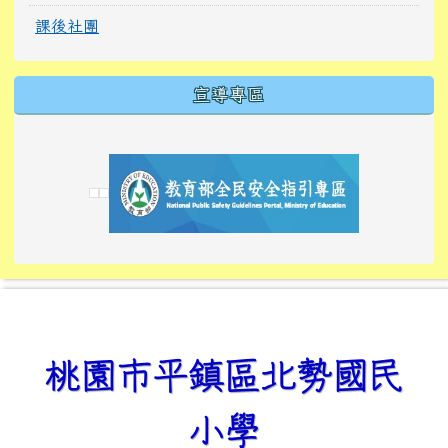
課後社團
宣導專區
link to https://tyckids.ymps.tyc.edu.tw/
link to https://tyckids.ymps.tyc.edu.tw/
link to https://tyckids.ymps.tyc.edu.tw/
link to https://www.edusave.edu.tw/
link to https://eliteracy.edu.tw/Shorts/xiaoho
link to https://tyckids.ymps.tyc.edu.tw/
link to htt
link to http
link to http
link to https://tyckids.ymps.t
link to https://10000.gov.tw/
link to https://eliteracy.edu
link to https://10000.gov.tw/
link to https://tyckids.ymps.t
link to https://www.edusave.
link to https://i.win.org.tw
link to https://tyckids.ymps.t
link to https://tyckids.ymps.t
link to https://www.edusave.
link to https://tyckids.ymps.t
桃園市平鎮區北勢國民
小學