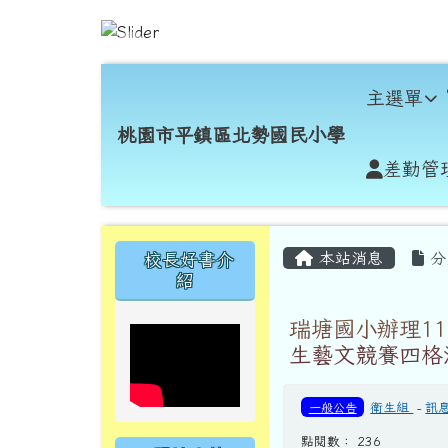
跳至主內容區
桃園市平鎮區北勢國民小
導覽列
主選單
桃園市平鎮區北勢國民小學
差勤管
頁尾區域
主內容區域
左邊區域內容
本站消息
分
校長好書介
紹
瑞塘國小辦理1
生藝文競賽四格
一般公告
衛生組
-
訊
點閱數： 236