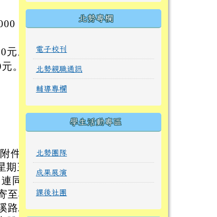
北勢專欄
00
電子校刊
0元。
0元。
北勢親職通訊
輔導專欄
學生活動專區
如附件
北勢團隊
星期三)
成果展演
，連同
寄至桃
課後社團
溪路二