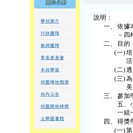
關於北勢
說明：
學校簡介
一、
依據
行政團隊
－四
二、
目的
教師團隊
(一)
培
家長委員會
活
(二)
透
本校學區
(三)
為
校園場地租借
美
校內公告
三、
參加
五、
校園開放時間
一組
北勢圖書館
四、
得獎
(一)
第