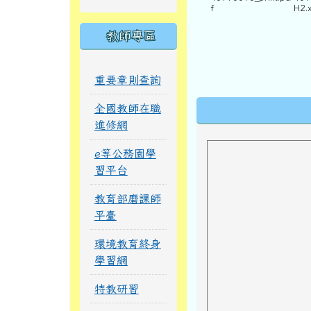
f
H2.x
教師專區
重要章則查詢
下中區域內
全國教師在職
進修網
e等公務園學
習平台
教育部磨課師
平臺
環境教育終身
學習網
特教研習