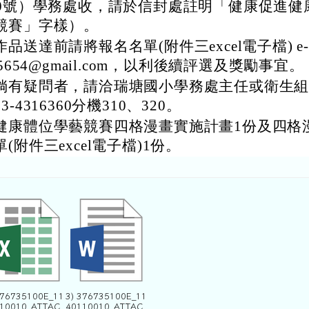
00號）學務處收，請於信封處註明「健康促進健
競賽」字樣）。
品送達前請將報名名單(附件三excel電子檔) e-m
25654@gmail.com，以利後續評選及獎勵事宜。
倘有疑問者，請洽瑞塘國小學務處主任或衛生
3-4316360分機310、320。
健康體位學藝競賽四格漫畫實施計畫1份及四格
(附件三excel電子檔)1份。
376735100E_11
3) 376735100E_11
10010_ATTAC
40110010_ATTAC