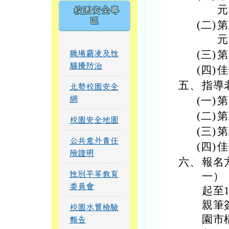
元
校園安全專
區
(二)
第
元
(三)
第
職場霸凌及性
騷擾防治
(四)
佳
五、
指導
北勢校園安全
網
(一)
第
(二)
第
校園安全地圖
(三)
第
公共意外責任
(四)
佳
險證明
六、
報名
性別平等教育
一）
委員會
起至1
親筆
校園水質檢驗
園市
報告