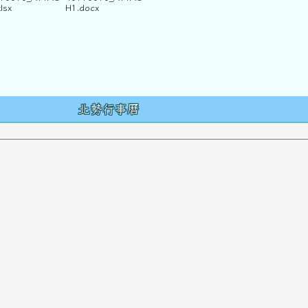
lsx
H1.docx
容
北勢行事曆