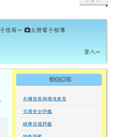
子信箱
北勢電子相簿
登入
右邊區域內容
評鑑專區
永續發展與環境教育
學
交通安全評鑑
健康促進評鑑
特教評鑑