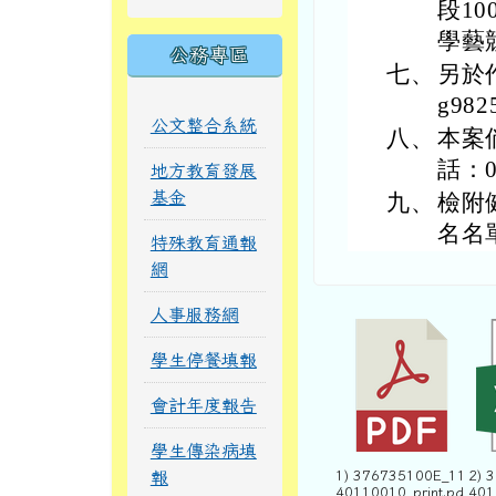
段1
學藝
公務專區
七、
另於作
g98
公文整合系統
八、
本案
話：0
地方教育發展
基金
九、
檢附
名名單
特殊教育通報
網
人事服務網
學生停餐填報
會計年度報告
學生傳染病填
報
1) 376735100E_11
2) 
40110010_print.pd
401