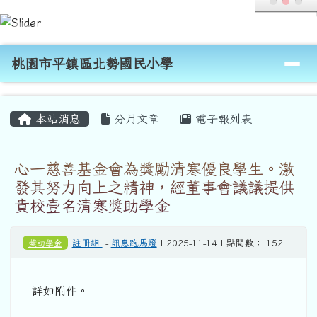
桃園市平鎮區北勢國民小學
跳至主內容區
導覽列
桃園市平鎮區北勢國民小學
頁尾區域
主內容區域
本站消息
分月文章
電子報列表
心一慈善基金會為獎勵清寒優良學生。激
發其努力向上之精神，經董事會議議提供
貴校壹名清寒獎助學金
獎助學金
註冊組
-
訊息跑馬燈
| 2025-11-14 | 點閱數： 152
詳如附件。