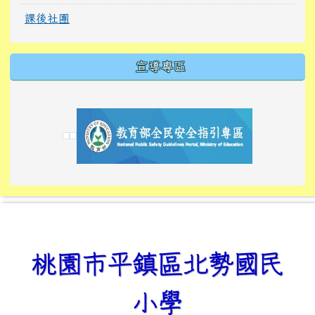
課後社團
宣導專區
link to https://tyckids.ymps.tyc.edu.tw/
link to https://tyckids.ymps.tyc.edu.tw/
link to https://tyckids.ymps.tyc.edu.tw/
link to https://www.edusave.edu.tw/
link to https://eliteracy.edu.tw/Shorts/xiaoho
link to https://tyckids.ymps.tyc.edu.tw/
link to htt
link to http
link to http
link to https://tyckids.ymps.t
link to https://10000.gov.tw/
link to https://eliteracy.edu
link to https://10000.gov.tw/
link to https://tyckids.ymps.t
link to https://www.edusave.
link to https://i.win.org.tw
link to https://tyckids.ymps.t
link to https://tyckids.ymps.t
link to https://www.edusave.
link to https://tyckids.ymps.t
桃園市平鎮區北勢國民
小學