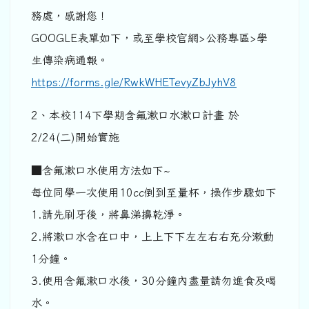
務處，感謝您！
GOOGLE表單如下，或至學校官網>公務專區>學
生傳染病通報。
https://forms.gle/RwkWHETevyZbJyhV8
2、本校114下學期含氟漱口水漱口計畫 於
2/24(二)開始實施
■含氟漱口水使用方法如下~
每位同學一次使用10cc倒到至量杯，操作步驟如下
1.請先刷牙後，將鼻涕擤乾淨。
2.將漱口水含在口中，上上下下左左右右充分漱動
1分鐘。
3.使用含氟漱口水後，30分鐘內盡量請勿進食及喝
水。