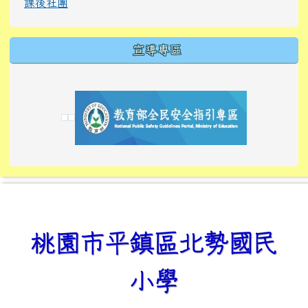
課後社團
宣導專區
link to https://tyckids.ymps.tyc.edu.tw/
link to https://tyckids.ymps.tyc.edu.tw/
link to https://tyckids.ymps.tyc.edu.tw/
link to https://www.edusave.edu.tw/
link to https://eliteracy.edu.tw/Shorts/xiaoho
link to https://tyckids.ymps.tyc.edu.tw/
link to htt
link to http
link to http
link to https://tyckids.ymps.t
link to https://10000.gov.tw/
link to https://eliteracy.edu
link to https://10000.gov.tw/
link to https://tyckids.ymps.t
link to https://www.edusave.
link to https://i.win.org.tw
link to https://tyckids.ymps.t
link to https://tyckids.ymps.t
link to https://www.edusave.
link to https://tyckids.ymps.t
桃園市平鎮區北勢國民
小學