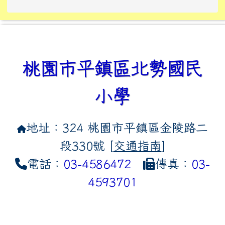
link to https://tyckids.ymps.t
link to https://10000.gov.tw/
link to https://eliteracy.edu
link to https://10000.gov.tw/
link to https://tyckids.ymps.t
link to https://www.edusave.
link to https://i.win.org.tw
link to https://tyckids.ymps.t
link to https://tyckids.ymps.t
link to https://www.edusave.
link to https://tyckids.ymps.t
桃園市平鎮區北勢國民
小學
地址：324 桃園市平鎮區金陵路二
段330號 [
交通指南
]
電話：
03-4586472
傳真：
03-
4593701