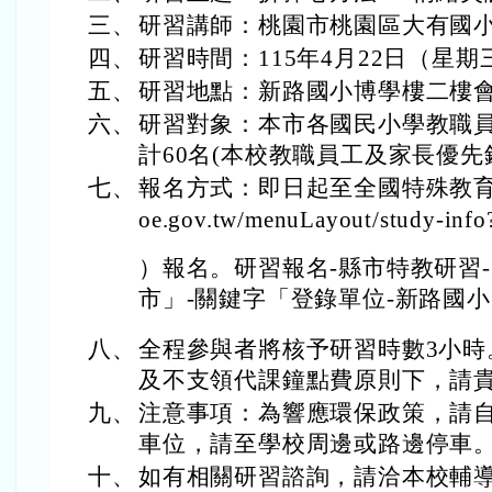
三、
研習講師：桃園市桃園區大有國小
四、
研習時間：115年4月22日（星期三）
五、
研習地點：新路國小博學樓二樓
六、
研習對象：本市各國民小學教職
計60名(本校教職員工及家長優先
七、
報名方式：即日起至全國特殊教育資訊網（h
oe.gov.tw/menuLayout/study-inf
）報名。研習報名-縣市特教研習
市」-關鍵字「登錄單位-新路國
八、
全程參與者將核予研習時數3小時
及不支領代課鐘點費原則下，請貴
九、
注意事項：為響應環保政策，請
車位，請至學校周邊或路邊停車
十、
如有相關研習諮詢，請洽本校輔