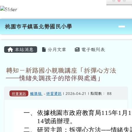
桃園市平鎮區北勢國民小學
跳至主內容區
導覽列
桃園市平鎮區北勢國民小學
頁尾區域
主內容區域
本站消息
分月文章
電子報列表
轉知－新路國小親職講座「拆彈心方法
──情緒失調孩子的陪伴與處遇」
研習資訊
輔導組
-
研習資訊
| 2026-04-21 | 點閱數： 88
一、
依據桃園市政府教育局115年1月19
14號函辦理。
二、
研習主題：拆彈心方法──情緒失