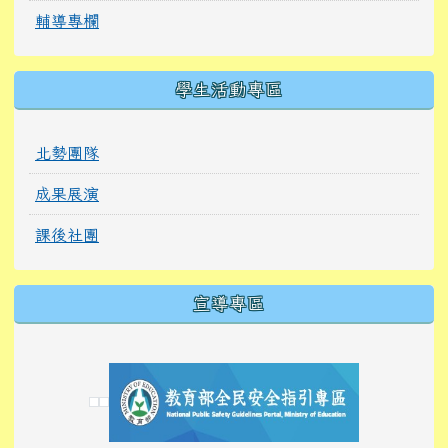
輔導專欄
學生活動專區
北勢團隊
成果展演
課後社團
宣導專區
link to https://tyckids.ymps.tyc.edu.tw/
link to https://tyckids.ymps.tyc.edu.tw/
link to https://tyckids.ymps.tyc.edu.tw/
link to https://www.edusave.edu.tw/
link to https://eliteracy.edu.tw/Shorts/xiaoho
link to https://tyckids.ymps.tyc.edu.tw/
link to htt
link to http
link to http