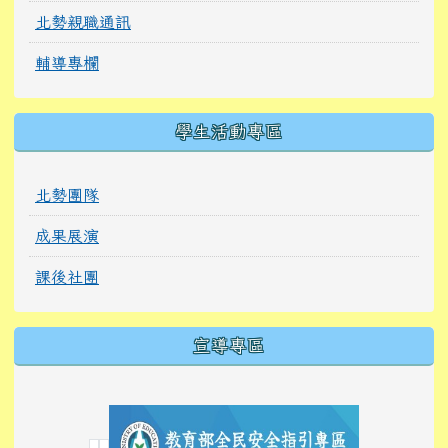
北勢親職通訊
輔導專欄
學生活動專區
北勢團隊
成果展演
課後社團
宣導專區
link to https://tyckids.ymps.tyc.edu.tw/
link to https://tyckids.ymps.tyc.edu.tw/
link to https://tyckids.ymps.tyc.edu.tw/
link to https://www.edusave.edu.tw/
link to https://eliteracy.edu.tw/Shorts/xiaoho
link to https://tyckids.ymps.tyc.edu.tw/
link to htt
link to http
link to http