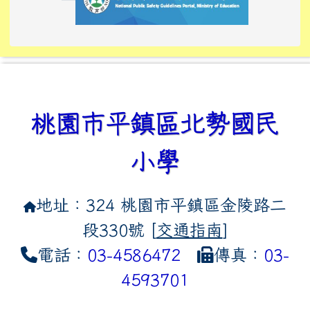
link to https://tyckids.ymps.t
link to https://10000.gov.tw/
link to https://eliteracy.edu
link to https://10000.gov.tw/
link to https://tyckids.ymps.t
link to https://www.edusave.
link to https://i.win.org.tw
link to https://tyckids.ymps.t
link to https://tyckids.ymps.t
link to https://www.edusave.
link to https://tyckids.ymps.t
桃園市平鎮區北勢國民
小學
地址：324 桃園市平鎮區金陵路二
段330號 [
交通指南
]
電話：
03-4586472
傳真：
03-
4593701