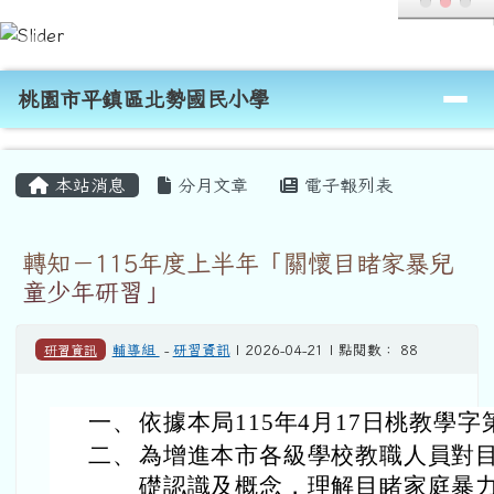
桃園市平鎮區北勢國民小學
跳至主內容區
導覽列
桃園市平鎮區北勢國民小學
頁尾區域
主內容區域
本站消息
分月文章
電子報列表
轉知－115年度上半年「關懷目睹家暴兒
童少年研習」
研習資訊
輔導組
-
研習資訊
| 2026-04-21 | 點閱數： 88
一、
依據本局115年4月17日桃教學字第
二、
為增進本市各級學校教職人員對
礎認識及概念，理解目睹家庭暴