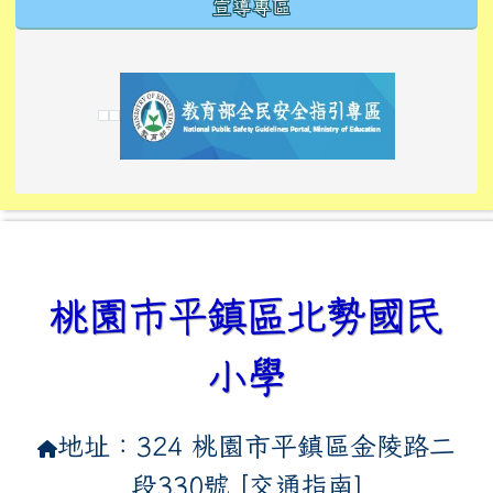
宣導專區
link to https://tyckids.ymps.tyc.edu.tw/
link to https://tyckids.ymps.tyc.edu.tw/
link to https://tyckids.ymps.tyc.edu.tw/
link to https://www.edusave.edu.tw/
link to https://eliteracy.edu.tw/Shorts/xiaoho
link to https://tyckids.ymps.tyc.edu.tw/
link to htt
link to http
link to http
link to https://tyckids.ymps.t
link to https://10000.gov.tw/
link to https://eliteracy.edu
link to https://10000.gov.tw/
link to https://tyckids.ymps.t
link to https://www.edusave.
link to https://i.win.org.tw
link to https://tyckids.ymps.t
link to https://tyckids.ymps.t
link to https://www.edusave.
link to https://tyckids.ymps.t
桃園市平鎮區北勢國民
小學
地址：324 桃園市平鎮區金陵路二
段330號 [
交通指南
]