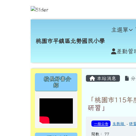
跳至主內容區
桃園市平鎮區北勢國民小
導覽列
主選單
桃園市平鎮區北勢國民小學
差勤管
頁尾區域
主內容區域
左邊區域內容
本站消息
分
校長好書介
紹
「桃園市115
研習」
一般公告
生教組
-
研
閱數： 77