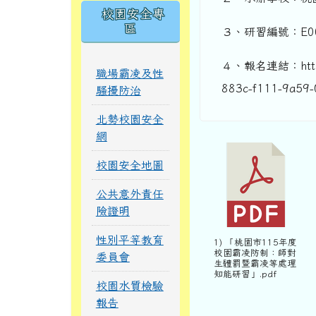
校園安全專
區
３、研習編號：E001
４、報名連結：https:/
職場霸凌及性
883c-f111-9a59
騷擾防治
北勢校園安全
網
校園安全地圖
公共意外責任
險證明
性別平等教育
1) 「桃園市115年度
校園霸凌防制：師對
委員會
生體罰暨霸凌等處理
知能研習」.pdf
校園水質檢驗
報告