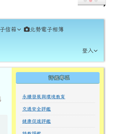
子信箱
北勢電子相簿
登入
右邊區域內容
評鑑專區
永續發展與環境教育
能
交通安全評鑑
健康促進評鑑
特教評鑑