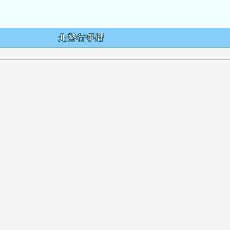
容
北勢行事曆