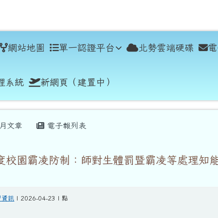
學
網站地圖
單一認證平台
北勢雲端硬碟
電
理系統
新網頁（建置中）
月文章
電子報列表
年度校園霸凌防制：師對生體罰暨霸凌等處理知
習資訊
| 2026-04-23 | 點