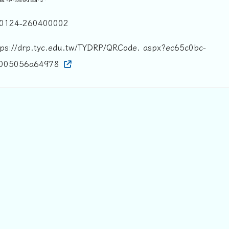
24-260400002
/drp.tyc.edu.tw/TYDRP/QRCode. aspx?ec65c0bc-
-005056a64978