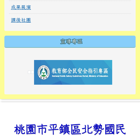
成果展演
課後社團
宣導專區
link to https://tyckids.ymps.tyc.edu.tw/
link to https://tyckids.ymps.tyc.edu.tw/
link to https://tyckids.ymps.tyc.edu.tw/
link to https://www.edusave.edu.tw/
link to https://eliteracy.edu.tw/Shorts/xiaoho
link to https://tyckids.ymps.tyc.edu.tw/
link to htt
link to http
link to http
link to https://tyckids.ymps.t
link to https://10000.gov.tw/
link to https://eliteracy.edu
link to https://10000.gov.tw/
link to https://tyckids.ymps.t
link to https://www.edusave.
link to https://i.win.org.tw
link to https://tyckids.ymps.t
link to https://tyckids.ymps.t
link to https://www.edusave.
link to https://tyckids.ymps.t
桃園市平鎮區北勢國民