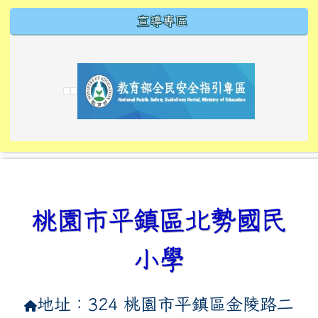
宣導專區
link to https://tyckids.ymps.tyc.edu.tw/
link to https://tyckids.ymps.tyc.edu.tw/
link to https://tyckids.ymps.tyc.edu.tw/
link to https://www.edusave.edu.tw/
link to https://eliteracy.edu.tw/Shorts/xiaoho
link to https://tyckids.ymps.tyc.edu.tw/
link to htt
link to http
link to http
link to https://tyckids.ymps.t
link to https://10000.gov.tw/
link to https://eliteracy.edu
link to https://10000.gov.tw/
link to https://tyckids.ymps.t
link to https://www.edusave.
link to https://i.win.org.tw
link to https://tyckids.ymps.t
link to https://tyckids.ymps.t
link to https://www.edusave.
link to https://tyckids.ymps.t
桃園市平鎮區北勢國民
小學
地址：324 桃園市平鎮區金陵路二