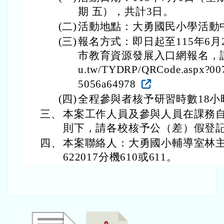
期 五），共計3日。
(二)
活動地點：大勇國民小學活動
(三)
報名方式：即日起至115年6
市教育資源發展入口網報名，課程網址 h
u.tw/TYDRP/QRCode.aspx?007
5056a64978
(四)
全程參與者核予研習時數18小
三、
本案工作人員及參與人員在課務
則下，請各校核予公（差）假登
四、
本案聯絡人：大勇國小輔導室林主任
622017分機610或611。