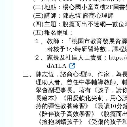
(二)
地點：楊心國小童喜樓2F圖書
(三)
講師：陳志恆 諮商心理師
(四)
主題：脫癮而出不迷網—數位
(五)
報名網址：
１、
教師：「桃園市教育發展資
者核予3小時研習時數，課程編號E0
２、
家長及社區人士貴賓：https://for
dA1LA
三、
陳志恆，諮商心理師、作家，為
理助人者。曾任中學輔導教師、輔
學會副理事長。著有《孩子，請
長繪本》《用愛軟化尖刺，用心
持的彈性教養練習》《晨讀10分
《陪伴孩子高效學習》《脫癮而
《擁抱刺蝟孩子》《受傷的孩子