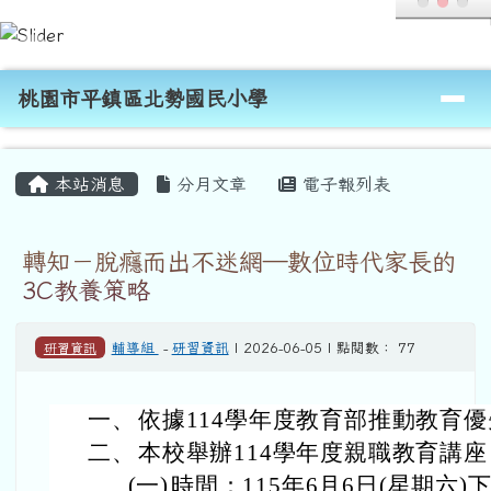
桃園市平鎮區北勢國民小學
跳至主內容區
導覽列
桃園市平鎮區北勢國民小學
頁尾區域
主內容區域
本站消息
分月文章
電子報列表
轉知－脫癮而出不迷網—數位時代家長的
3C教養策略
研習資訊
輔導組
-
研習資訊
| 2026-06-05 | 點閱數： 77
一、
依據114學年度教育部推動教育
二、
本校舉辦114學年度親職教育講
(一)
時間：115年6月6日(星期六)下午