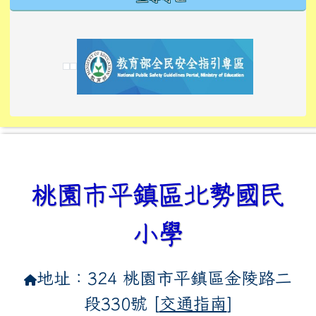
link to https://tyckids.ymps.tyc.edu.tw/
link to https://tyckids.ymps.tyc.edu.tw/
link to https://tyckids.ymps.tyc.edu.tw/
link to https://www.edusave.edu.tw/
link to https://eliteracy.edu.tw/Shorts/xiaoho
link to https://tyckids.ymps.tyc.edu.tw/
link to htt
link to http
link to http
link to https://tyckids.ymps.t
link to https://10000.gov.tw/
link to https://eliteracy.edu
link to https://10000.gov.tw/
link to https://tyckids.ymps.t
link to https://www.edusave.
link to https://i.win.org.tw
link to https://tyckids.ymps.t
link to https://tyckids.ymps.t
link to https://www.edusave.
link to https://tyckids.ymps.t
桃園市平鎮區北勢國民
小學
地址：324 桃園市平鎮區金陵路二
段330號 [
交通指南
]